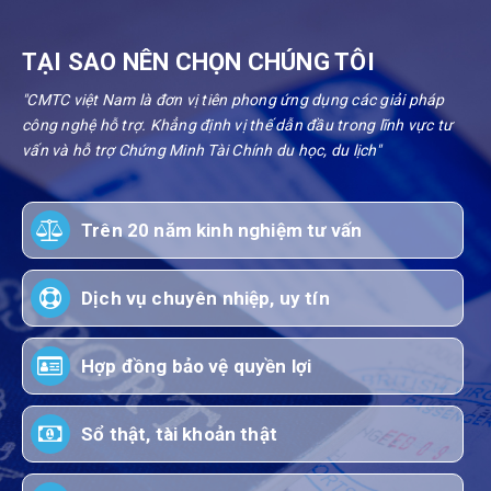
TẠI SAO NÊN CHỌN CHÚNG TÔI
"CMTC việt Nam là đơn vị tiên phong ứng dụng các giải pháp
công nghệ hỗ trợ. Khẳng định vị thế dẫn đầu trong lĩnh vực tư
vấn và hỗ trợ Chứng Minh Tài Chính du học, du lịch"
Trên 20 năm kinh nghiệm tư vấn
Dịch vụ chuyên nhiệp, uy tín
Hợp đồng bảo vệ quyền lợi
Sổ thật, tài khoản thật