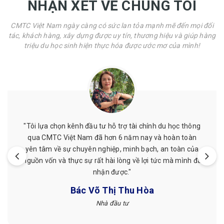
NHẬN XÉT VỀ CHÚNG TÔI
CMTC Việt Nam ngày càng có sức lan tỏa mạnh mẽ đến mọi đối
tác, khách hàng, xây dựng được uy tín, thương hiệu và giúp hàng
triệu du học sinh hiện thực hóa được ước mơ của mình!
"Tôi lựa chọn kênh đầu tư hỗ trợ tài chính du học thông
qua CMTC Việt Nam đã hơn 6 năm nay và hoàn toàn
yên tâm về sự chuyên nghiệp, minh bạch, an toàn của
nguồn vốn và thực sự rất hài lòng về lợi tức mà mình đã
nhận được."
Bác Võ Thị Thu Hòa
Nhà đầu tư