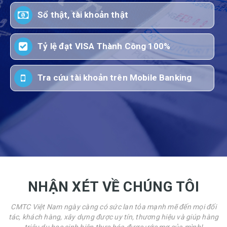
Sổ thật, tài khoản thật
Tỷ lệ đạt VISA Thành Công 100%
Tra cứu tài khoản trên Mobile Banking
NHẬN XÉT VỀ CHÚNG TÔI
CMTC Việt Nam ngày càng có sức lan tỏa mạnh mẽ đến mọi đối
tác, khách hàng, xây dựng được uy tín, thương hiệu và giúp hàng
triệu du học sinh hiện thực hóa được ước mơ của mình!