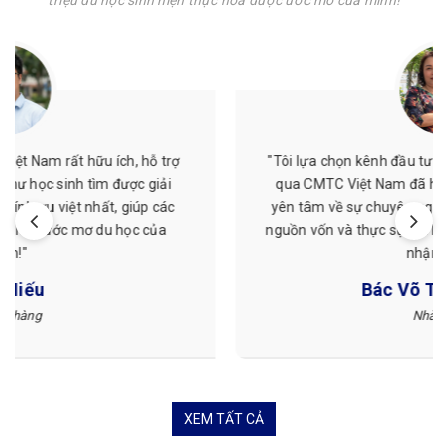
"Tôi lựa chọn kênh đầu tư hỗ trợ tài chính du học thông
qua CMTC Việt Nam đã hơn 6 năm nay và hoàn toàn
yên tâm về sự chuyên nghiệp, minh bạch, an toàn của
nguồn vốn và thực sự rất hài lòng về lợi tức mà mình đã
nhận được."
Bác Võ Thị Thu Hòa
Nhà đầu tư
XEM TẤT CẢ