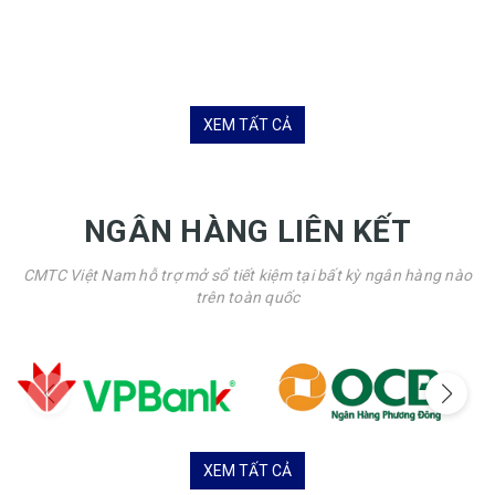
XEM TẤT CẢ
NGÂN HÀNG LIÊN KẾT
CMTC Việt Nam hỗ trợ mở sổ tiết kiệm tại bất kỳ ngân hàng nào
trên toàn quốc
XEM TẤT CẢ