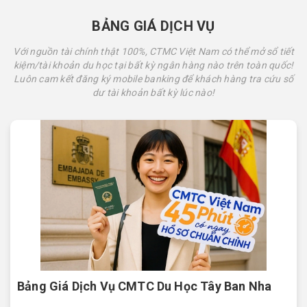
BẢNG GIÁ DỊCH VỤ
Với nguồn tài chính thật 100%, CTMC Việt Nam có thể mở sổ tiết
kiệm/tài khoản du học tại bất kỳ ngân hàng nào trên toàn quốc!
Luôn cam kết đăng ký mobile banking để khách hàng tra cứu số
dư tài khoản bất kỳ lúc nào!
Bảng Giá Dịch Vụ CMTC Du Học Tây Ban Nha