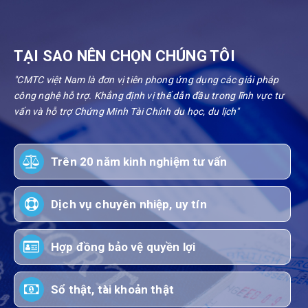
TẠI SAO NÊN CHỌN CHÚNG TÔI
"CMTC việt Nam là đơn vị tiên phong ứng dụng các giải pháp
công nghệ hỗ trợ. Khẳng định vị thế dẫn đầu trong lĩnh vực tư
vấn và hỗ trợ Chứng Minh Tài Chính du học, du lịch"
Trên 20 năm kinh nghiệm tư vấn
Dịch vụ chuyên nhiệp, uy tín
Hợp đồng bảo vệ quyền lợi
Sổ thật, tài khoản thật