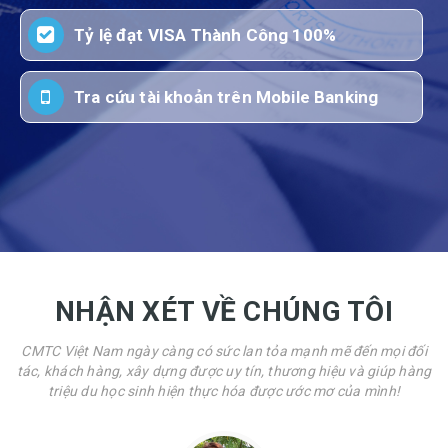
Tỷ lệ đạt VISA Thành Công 100%
Tra cứu tài khoản trên Mobile Banking
NHẬN XÉT VỀ CHÚNG TÔI
CMTC Việt Nam ngày càng có sức lan tỏa mạnh mẽ đến mọi đối
tác, khách hàng, xây dựng được uy tín, thương hiệu và giúp hàng
triệu du học sinh hiện thực hóa được ước mơ của mình!