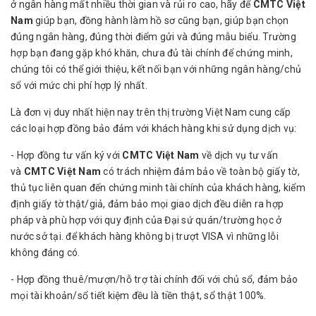
ở ngân hàng mất nhiều thời gian và rủi ro cao, hãy để
CMTC Việt
Nam
giúp bạn, đồng hành làm hồ sơ cũng bạn, giúp bạn chọn
đúng ngân hàng, đúng thời điểm gửi và đúng mẫu biểu. Trường
hợp bạn đang gặp khó khăn, chưa đủ tài chính để chứng minh,
chúng tôi có thể giới thiệu, kết nối bạn với những ngân hàng/chủ
sổ với mức chi phí hợp lý nhất.
Là đơn vị duy nhất hiện nay trên thị trường Việt Nam cung cấp
các loại hợp đồng bảo đảm với khách hàng khi sử dụng dịch vụ:
- Hợp đồng tư vấn ký với
CMTC Việt Nam
về dịch vụ tư vấn
và
CMTC Việt Nam
có trách nhiệm đảm bảo về toàn bộ giấy tờ,
thủ tục liên quan đến chứng minh tài chính của khách hàng, kiểm
định giấy tờ thật/giả, đảm bảo mọi giao dịch đều diễn ra hợp
pháp và phù hợp với quy định của Đại sứ quán/trường học ở
nước sở tại. để khách hàng không bị trượt VISA vì những lỗi
không đáng có.
- Hợp đồng thuê/mượn/hỗ trợ tài chính đối với chủ sổ, đảm bảo
mọi tài khoản/sổ tiết kiệm đều là tiền thật, sổ thật 100%.