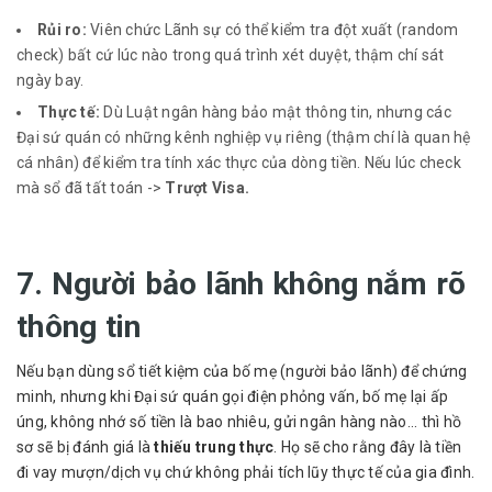
Rủi ro:
Viên chức Lãnh sự có thể kiểm tra đột xuất (random
check) bất cứ lúc nào trong quá trình xét duyệt, thậm chí sát
ngày bay.
Thực tế:
Dù Luật ngân hàng bảo mật thông tin, nhưng các
Đại sứ quán có những kênh nghiệp vụ riêng (thậm chí là quan hệ
cá nhân) để kiểm tra tính xác thực của dòng tiền. Nếu lúc check
mà sổ đã tất toán ->
Trượt Visa.
7. Người bảo lãnh không nắm rõ
thông tin
Nếu bạn dùng sổ tiết kiệm của bố mẹ (người bảo lãnh) để chứng
minh, nhưng khi Đại sứ quán gọi điện phỏng vấn, bố mẹ lại ấp
úng, không nhớ số tiền là bao nhiêu, gửi ngân hàng nào... thì hồ
sơ sẽ bị đánh giá là
thiếu trung thực
. Họ sẽ cho rằng đây là tiền
đi vay mượn/dịch vụ chứ không phải tích lũy thực tế của gia đình.