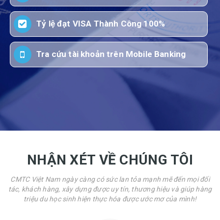
Tỷ lệ đạt VISA Thành Công 100%
Tra cứu tài khoản trên Mobile Banking
NHẬN XÉT VỀ CHÚNG TÔI
CMTC Việt Nam ngày càng có sức lan tỏa mạnh mẽ đến mọi đối
tác, khách hàng, xây dựng được uy tín, thương hiệu và giúp hàng
triệu du học sinh hiện thực hóa được ước mơ của mình!