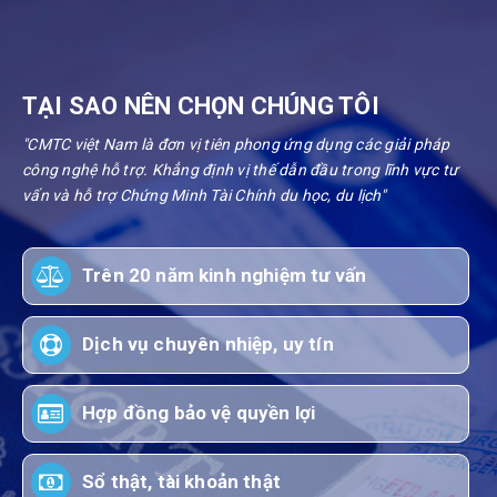
TẠI SAO NÊN CHỌN CHÚNG TÔI
"CMTC việt Nam là đơn vị tiên phong ứng dụng các giải pháp
công nghệ hỗ trợ. Khẳng định vị thế dẫn đầu trong lĩnh vực tư
vấn và hỗ trợ Chứng Minh Tài Chính du học, du lịch"
Trên 20 năm kinh nghiệm tư vấn
Dịch vụ chuyên nhiệp, uy tín
Hợp đồng bảo vệ quyền lợi
Sổ thật, tài khoản thật