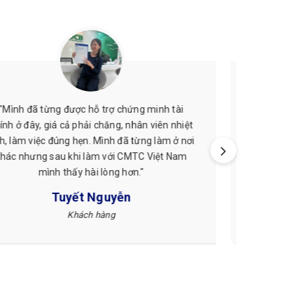
"Mình thấy CMTC Việt Nam làm việc rất chuyên
nghiệp. Quy trình rõ ràng, hỗ trợ nhiệt tình nên
mình cảm thấy rất yên tâm khi làm hồ sơ ở
đây."
Chị Thu Hằng
Du học sinh Hàn Quốc