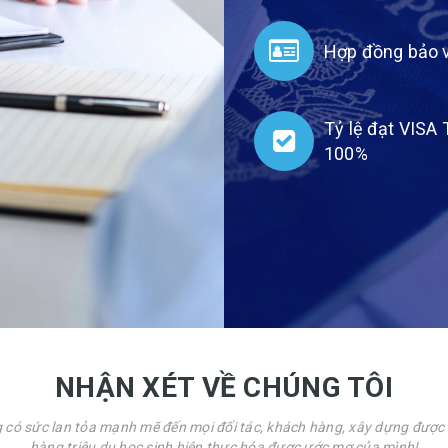
Hợp đồng bảo v
Tỷ lệ đạt VISA
100%
NHẬN XÉT VỀ CHÚNG TÔI
ó sức lan tỏa mạnh mẽ đến mọi đối tác, khách hàng, xây dựng được u
hàng triệu du học sinh hiện thực hóa được ước mơ của mình!