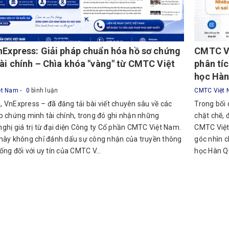
Express: Giải pháp chuẩn hóa hồ sơ chứng
CMTC Vi
ài chính – Chìa khóa "vàng" từ CMTC Việt
phân tí
học Hàn
ệt Nam
0
bình luận
CMTC Việt
 VnExpress – đã đăng tải bài viết chuyên sâu về các
Trong bối
p chứng minh tài chính, trong đó ghi nhận những
chặt chẽ, 
ghị giá trị từ đại diện Công ty Cổ phần CMTC Việt Nam.
CMTC Việt 
 này không chỉ đánh dấu sự công nhận của truyền thông
góc nhìn c
ống đối với uy tín của CMTC V...
học Hàn Qu