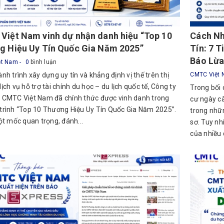
Việt Nam vinh dự nhận danh hiệu “Top 10
Cách Nh
g Hiệu Uy Tín Quốc Gia Năm 2025”
Tín: 7 
Báo Lừa
ệt Nam
0
bình luận
nh trình xây dựng uy tín và khẳng định vị thế trên thị
CMTC Việt
ịch vụ hỗ trợ tài chính du học – du lịch quốc tế, Công ty
Trong bối 
 CMTC Việt Nam đã chính thức được vinh danh trong
cư ngày cà
trình “Top 10 Thương Hiệu Uy Tín Quốc Gia Năm 2025”.
trong nhữn
ột mốc quan trọng, đánh...
sơ. Tuy nh
của nhiều 