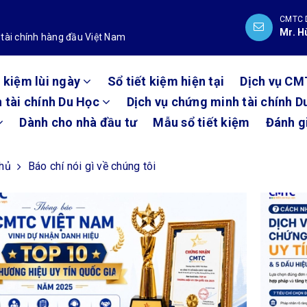
CMTC 
Mr. H
 tài chính hàng đầu Việt Nam
t kiệm lùi ngày
Sổ tiết kiệm hiện tại
Dịch vụ CM
 tài chính Du Học
Dịch vụ chứng minh tài chính D
Dành cho nhà đầu tư
Mẫu sổ tiết kiệm
Đánh g
chủ
Báo chí nói gì về chúng tôi