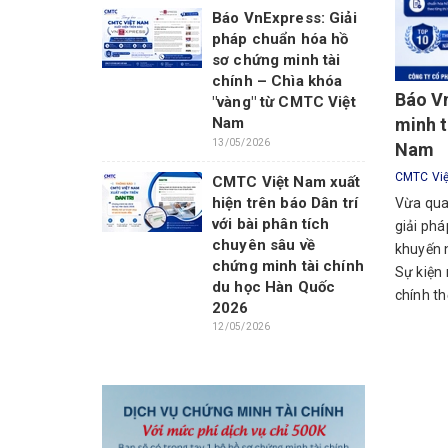
Báo VnExpress: Giải
pháp chuẩn hóa hồ
sơ chứng minh tài
chính – Chìa khóa
Báo Vn
"vàng" từ CMTC Việt
Nam
minh t
13/05/2026
Nam
CMTC Vi
CMTC Việt Nam xuất
hiện trên báo Dân trí
Vừa qua,
với bài phân tích
giải phá
chuyên sâu về
khuyến n
chứng minh tài chính
Sự kiện
du học Hàn Quốc
chính th
2026
12/05/2026