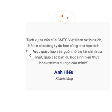
nh tài
"Em cảm ơn chị Phương đã tư vấn và hỗ trợ thủ
ên nhiệt
tục Visa nhanh ạ! Giờ em đã sang bên Đài để
àm ở nơi
thực hiện ước mơ của mìn rồi. Làm nhanh và
ệt Nam
các chị cũng nhiệt tình tạo điều kiện hết sức có
thể!"
Quang Dũng
Du học sinh Đài Loan