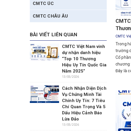
CMTC ÚC
CMTC CHÂU ÂU
CMTC 
Thươn
BÀI VIẾT LIÊN QUAN
CMTC Vi
Trong hà
CMTC Việt Nam vinh
trường d
dự nhận danh hiệu
Cổ phần
“Top 10 Thương
chương 
Hiệu Uy Tín Quốc Gia
Năm 2025”
Đây là c
13/05/2026
Cách Nhận Diện Dịch
Vụ Chứng Minh Tài
Chính Uy Tín: 7 Tiêu
Chí Quan Trọng Và 5
Dấu Hiệu Cảnh Báo
Lừa Đảo
13/05/2026