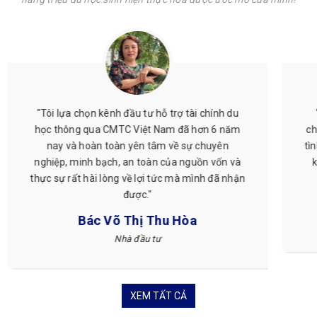
"Tôi đã sử dụng dịch vụ tư vấn chứng minh tài
chính doanh nghiệp của CMTC Việt Nam và rất
hài lòng. Tư vấn rất chi tiết, thực tế, dịch vụ hỗ
trợ tại ngân hàng nhanh gọn. Các bạn làm việc
rất chuyên nghiệp. Tôi rất ưng và thường xuyên
giới thiệu với bạn bè của tôi về dịch vụ này."
Chị Ngọc
Du học sinh Nhật Bản
XEM TẤT CẢ