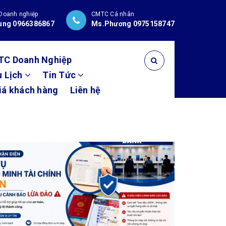
Doanh nghiệp
CMTC Cá nhân
ùng 0966386867
Ms.Phương 0975158747
TC Doanh Nghiệp
u Lịch
Tin Tức
iá khách hàng
Liên hệ