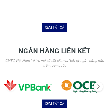
XEM TẤT CẢ
NGÂN HÀNG LIÊN KẾT
CMTC Việt Nam hỗ trợ mở sổ tiết kiệm tại bất kỳ ngân hàng nào
trên toàn quốc
XEM TẤT CẢ