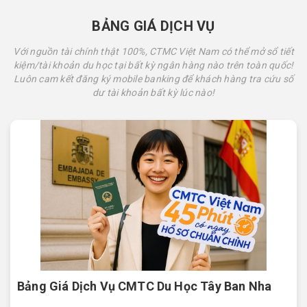
BẢNG GIÁ DỊCH VỤ
Với nguồn tài chính thật 100%, CTMC Việt Nam có thể mở sổ tiết
kiệm/tài khoản du học tại bất kỳ ngân hàng nào trên toàn quốc!
Luôn cam kết đăng ký mobile banking để khách hàng tra cứu số
dư tài khoản bất kỳ lúc nào!
Bảng Giá Dịch Vụ CMTC Du Học Tây Ban Nha