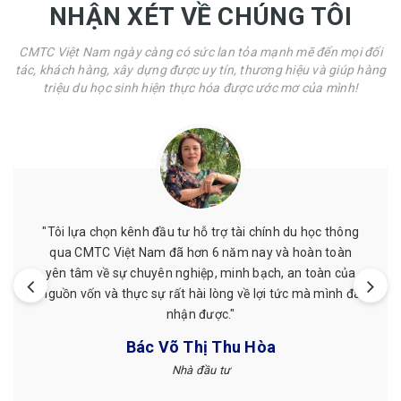
NHẬN XÉT VỀ CHÚNG TÔI
CMTC Việt Nam ngày càng có sức lan tỏa mạnh mẽ đến mọi đối
tác, khách hàng, xây dựng được uy tín, thương hiệu và giúp hàng
triệu du học sinh hiện thực hóa được ước mơ của mình!
"Tôi lựa chọn kênh đầu tư hỗ trợ tài chính du học thông
qua CMTC Việt Nam đã hơn 6 năm nay và hoàn toàn
yên tâm về sự chuyên nghiệp, minh bạch, an toàn của
nguồn vốn và thực sự rất hài lòng về lợi tức mà mình đã
nhận được."
Bác Võ Thị Thu Hòa
Nhà đầu tư