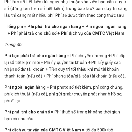
Phí làm sổ tiết kiệm lùi ngày phụ thuộc vào việc bạn cần duy trì
sổ (đứng tên trên sổ tiết kiệm) trong bao lâu? bạn duy trì càng
lâu thì càng mất nhiều phí. Phí sẽ được tính theo công thức sau:
Tổng phí = Phí phải trả cho ngân hàng + Phí ngoài ngân hàng
+ Phí phải trả cho chủ sổ + Phí dịch vụ của CMTC Việt Nam
Trong đó:
Phí bạn phải trả cho ngân hàng
= Phí chuyển nhượng + Phí cấp
lại sổ tiết kiệm mới + Phí ủy quyền tài khoản + Phí lấy giấy xác
nhận số dư tài khoản + Tiền duy trì tối thiểu khi mở tài khoản
thanh toán (nếu có) + Phí phong tỏa/giải tỏa tài khoản (nếu có)..
Phí ngoài ngân hàng
= Phí photo sổ tiết kiệm, phí công chứng,
phí dịch thuật (nếu có), phí gửi grab/chuyển phát nhanh hồ sơ,
phí đi lại...
Phí phải trả cho chủ sổ
= Phí thuê sổ trong khoảng thời gian
bạn có nhu cầu
Phí dịch vụ tư vấn của CMTC Việt Nam
= tối đa 500k/bộ