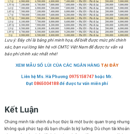
Lưu ý: Đây chỉ là bảng phí minh họa, để biết được mức phí chính
xác, bạn vui lòng liên hệ với CMTC Việt Nam để được tư vấn và
báo phí chính xác nhất nhé!
XEM MẪU SỔ LÙI CỦA CÁC NGÂN HÀNG
TẠI ĐÂY
Liên hệ Ms. Hà Phương
0975158747
hoặc
Mr.
Đạt
0865004188
để được tư vấn miễn phí
Kết Luận
Chứng minh tài chính du học Đức là một bước quan trọng nhưng 
không quá phức tạp dù bạn chuẩn bị kỹ lưỡng. Dù chọn tài khoản 