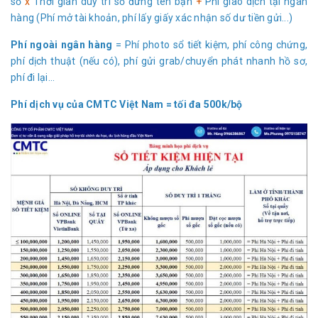
sổ
x
Thời gian duy trì sổ đứng tên bạn
+
Phí giao dịch tại ngân
hàng (Phí mở tài khoản, phí lấy giấy xác nhận số dư tiền gửi...)
Phí ngoài ngân hàng
= Phí photo sổ tiết kiệm, phí công chứng,
phí dịch thuật (nếu có), phí gửi grab/chuyển phát nhanh hồ sơ,
phí đi lại...
Phí dịch vụ của CMTC Việt Nam = tối đa 500k/bộ