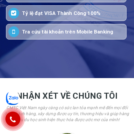
Tỷ lệ đạt VISA Thành Công 100%
Tra cứu tài khoản trên Mobile Banking
NHẬN XÉT VỀ CHÚNG TÔI
CMTC Việt Nam ngày càng có sức lan tỏa mạnh mẽ đến mọi đối
tác, khách hàng, xây dựng được uy tín, thương hiệu và giúp hàng
triệu du học sinh hiện thực hóa được ước mơ của mình!