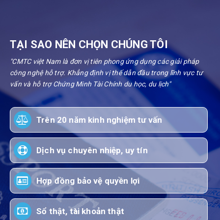
TẠI SAO NÊN CHỌN CHÚNG TÔI
"CMTC việt Nam là đơn vị tiên phong ứng dụng các giải pháp
công nghệ hỗ trợ. Khẳng định vị thế dẫn đầu trong lĩnh vực tư
vấn và hỗ trợ Chứng Minh Tài Chính du học, du lịch"
Trên 20 năm kinh nghiệm tư vấn
Dịch vụ chuyên nhiệp, uy tín
Hợp đồng bảo vệ quyền lợi
Sổ thật, tài khoản thật