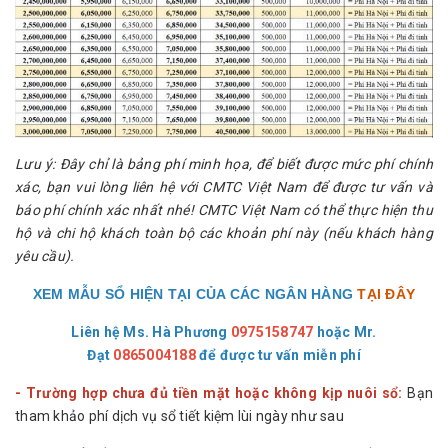
Lưu ý: Đây chỉ là bảng phí minh họa, để biết được mức phí chính
xác, bạn vui lòng liên hệ với CMTC Việt Nam để được tư vấn và
báo phí chính xác nhất nhé! CMTC Việt Nam có thể thực hiện thu
hộ và chi hộ khách toàn bộ các khoản phí này (nếu khách hàng
yêu cầu).
XEM MẪU SỔ HIỆN TẠI CỦA CÁC NGÂN HÀNG
TẠI ĐÂY
Liên hệ Ms. Hà Phương
0975158747
hoặc
Mr.
Đạt
0865004188
để được tư vấn miễn phí
- Trường hợp chưa đủ tiền mặt hoặc không kịp nuôi sổ:
Bạn
tham khảo phí dịch vụ sổ tiết kiệm lùi ngày như sau