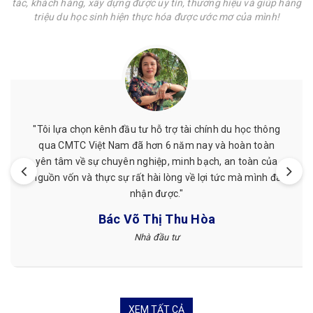
tác, khách hàng, xây dựng được uy tín, thương hiệu và giúp hàng
triệu du học sinh hiện thực hóa được ước mơ của mình!
h đầu tư hỗ trợ tài chính du học thông
"Mình đã từng đượ
Nam đã hơn 6 năm nay và hoàn toàn
giá cả phải chăng,
huyên nghiệp, minh bạch, an toàn của
hẹn. Mình đã từng 
 sự rất hài lòng về lợi tức mà mình đã
CMTC Việt 
nhận được."
ác Võ Thị Thu Hòa
Nhà đầu tư
XEM TẤT CẢ