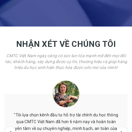
NHẬN XÉT VỀ CHÚNG TÔI
CMTC Việt Nam ngày càng có sức lan tỏa mạnh mẽ đến mọi đối
tác, khách hàng, xây dựng được uy tín, thương hiệu và giúp hàng
triệu du học sinh hiện thực hóa được ước mơ của mình!
hông
"Mình đã từng được hỗ trợ chứng minh tài chính ở đ
oàn
giá cả phải chăng, nhân viên nhiệt tình, làm việc đú
 của
hẹn. Mình đã từng làm ở nơi khác nhưng sau khi làm 