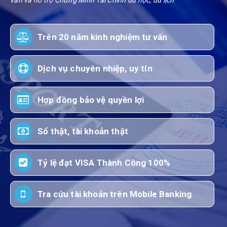
vấn và hỗ trợ Chứng Minh Tài Chính du học, du lịch"
Trên 20 năm kinh nghiệm tư vấn
Dịch vụ chuyên nhiệp, uy tín
Hợp đồng bảo vệ quyền lợi
Sổ thật, tài khoản thật
Tỷ lệ đạt VISA Thành Công 100%
Tra cứu tài khoản trên Mobile Banking