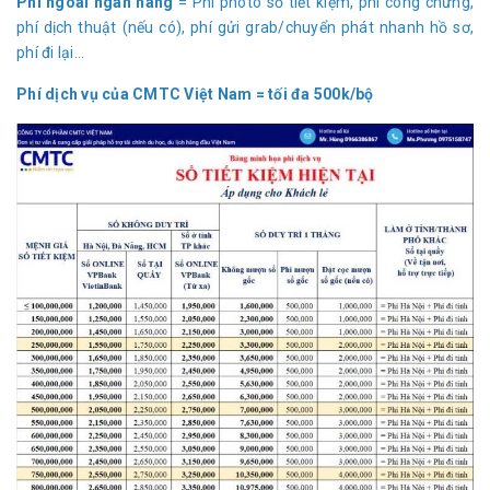
Phí ngoài ngân hàng
= Phí photo sổ tiết kiệm, phí công chứng,
phí dịch thuật (nếu có), phí gửi grab/chuyển phát nhanh hồ sơ,
phí đi lại...
Phí dịch vụ của CMTC Việt Nam = tối đa 500k/bộ