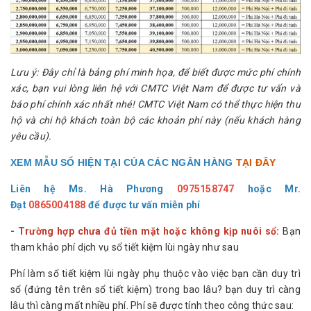
Lưu ý: Đây chỉ là bảng phí minh họa, để biết được mức phí chính
xác, bạn vui lòng liên hệ với CMTC Việt Nam để được tư vấn và
báo phí chính xác nhất nhé! CMTC Việt Nam có thể thực hiện thu
hộ và chi hộ khách toàn bộ các khoản phí này (nếu khách hàng
yêu cầu).
XEM MẪU SỔ HIỆN TẠI CỦA CÁC NGÂN HÀNG
TẠI ĐÂY
Liên hệ Ms. Hà Phương
0975158747
hoặc
Mr.
Đạt
0865004188
để được tư vấn miễn phí
- Trường hợp chưa đủ tiền mặt hoặc không kịp nuôi sổ:
Bạn
tham khảo phí dịch vụ sổ tiết kiệm lùi ngày như sau
Phí làm sổ tiết kiệm lùi ngày phụ thuộc vào việc bạn cần duy trì
sổ (đứng tên trên sổ tiết kiệm) trong bao lâu? bạn duy trì càng
lâu thì càng mất nhiều phí. Phí sẽ được tính theo công thức sau: