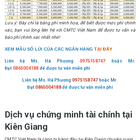
Lưu ý: Đây chỉ là bảng phí minh họa, để biết được mức phí chính
xác, bạn vui lòng liên hệ với CMTC Việt Nam để được tư vấn và
báo phí chính xác nhất nhé!
XEM MẪU SỔ LÙI CỦA CÁC NGÂN HÀNG
TẠI ĐÂY
Liên hệ Ms. Hà Phương
0975158747
hoặc
Mr.
Đạt
0865004188
để được tư vấn miễn phí
Liên hệ Ms. Hà Phương
0975158747
hoặc
Mr.
Đạt
0865004188
để được tư vấn miễn phí
Dịch vụ chứng minh tài chính tại
Kiên Giang
CMTC Việt Nam là công ty hàng đầu tại Kiên Giang chuyên cung