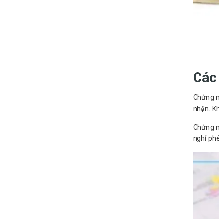
Các 
Chứng mi
nhận. Kh
Chứng mi
nghỉ phé