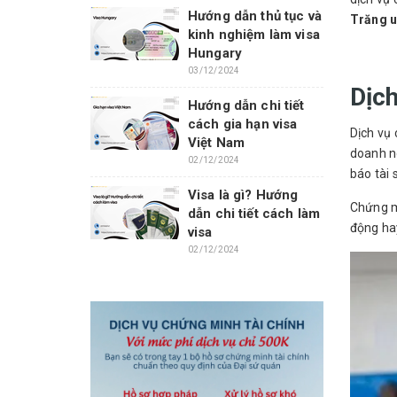
Hướng dẫn thủ tục và
Trăng u
kinh nghiệm làm visa
Hungary
03/12/2024
Dịch
Hướng dẫn chi tiết
cách gia hạn visa
Dịch vụ 
Việt Nam
doanh ng
02/12/2024
báo tài s
Visa là gì? Hướng
Chứng mi
dẫn chi tiết cách làm
động ha
visa
02/12/2024