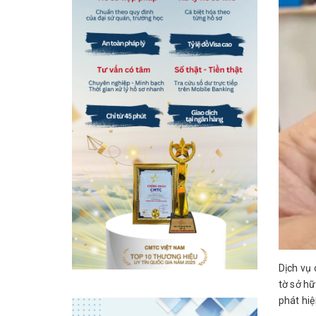
Dịch vụ 
tờ sở hữ
phát hi