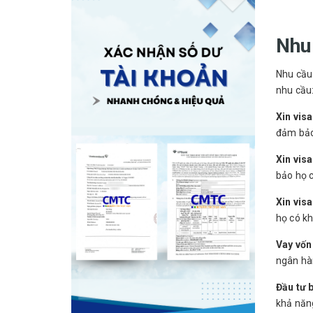
Nhu 
Nhu cầu 
nhu cầu
Xin vis
đảm bảo 
Xin visa
bảo họ c
Xin vis
họ có kh
Vay vốn
ngân hà
Đầu tư 
khả năng