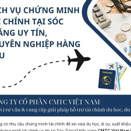
 có nhu cầu chứng minh tài chính để xin visa du học, di cư, xuất khẩ
chứng minh tài chính uy tín tại Sóc Trăng? Hãy cùng
CMTC Việt Nam