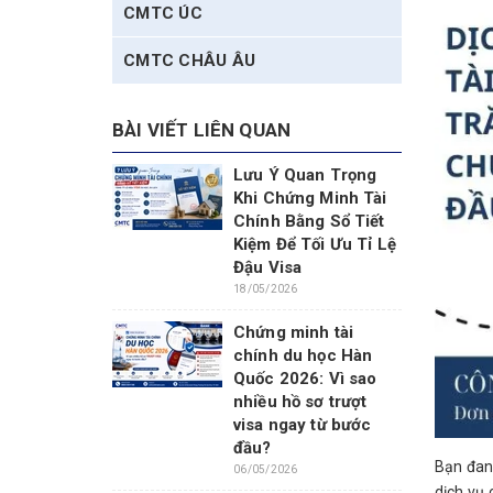
CMTC ÚC
CMTC CHÂU ÂU
BÀI VIẾT LIÊN QUAN
Lưu Ý Quan Trọng
Khi Chứng Minh Tài
Chính Bằng Sổ Tiết
Kiệm Để Tối Ưu Tỉ Lệ
Đậu Visa
18/05/2026
Chứng minh tài
chính du học Hàn
Quốc 2026: Vì sao
nhiều hồ sơ trượt
visa ngay từ bước
đầu?
Bạn đang
06/05/2026
dịch vụ 