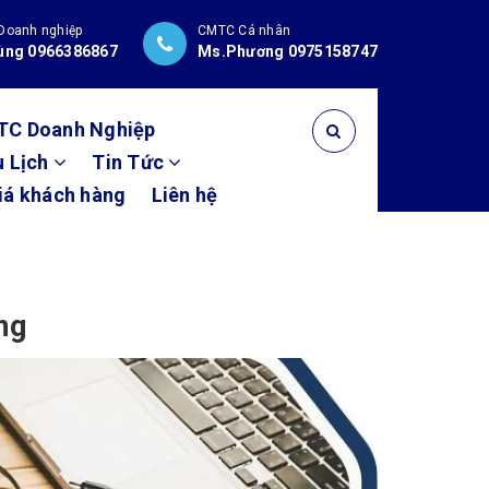
Doanh nghiệp
CMTC Cá nhân
ùng 0966386867
Ms.Phương 0975158747
TC Doanh Nghiệp
u Lịch
Tin Tức
iá khách hàng
Liên hệ
ng