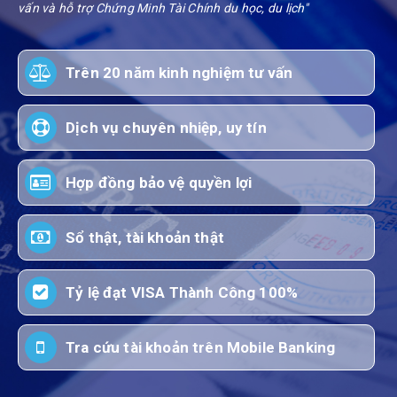
vấn và hỗ trợ Chứng Minh Tài Chính du học, du lịch"
Trên 20 năm kinh nghiệm tư vấn
Dịch vụ chuyên nhiệp, uy tín
Hợp đồng bảo vệ quyền lợi
Sổ thật, tài khoản thật
Tỷ lệ đạt VISA Thành Công 100%
Tra cứu tài khoản trên Mobile Banking