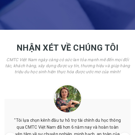
NHẬN XÉT VỀ CHÚNG TÔI
CMTC Việt Nam ngày càng có sức lan tỏa mạnh mẽ đến mọi đối
tác, khách hàng, xây dựng được uy tín, thương hiệu và giúp hàng
triệu du học sinh hiện thực hóa được ước mơ của mình!
hông
"Mình đã từng được hỗ trợ chứng minh tài chính ở đ
oàn
giá cả phải chăng, nhân viên nhiệt tình, làm việc đú
 của
hẹn. Mình đã từng làm ở nơi khác nhưng sau khi làm 