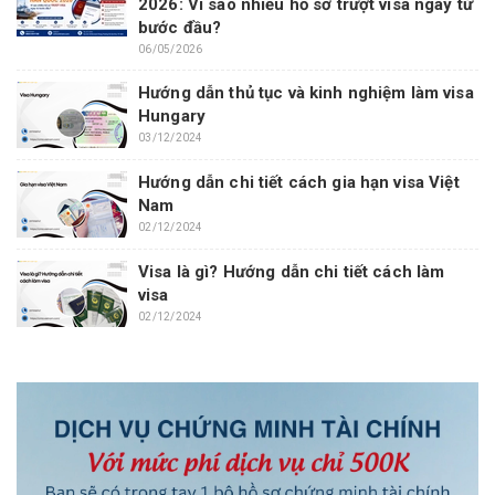
2026: Vì sao nhiều hồ sơ trượt visa ngay từ
bước đầu?
06/05/2026
Hướng dẫn thủ tục và kinh nghiệm làm visa
Hungary
03/12/2024
Hướng dẫn chi tiết cách gia hạn visa Việt
Nam
02/12/2024
Visa là gì? Hướng dẫn chi tiết cách làm
visa
02/12/2024