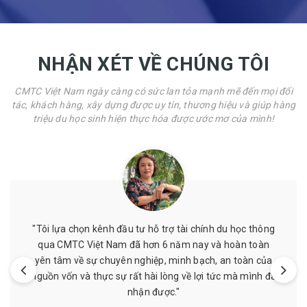
NHẬN XÉT VỀ CHÚNG TÔI
CMTC Việt Nam ngày càng có sức lan tỏa mạnh mẽ đến mọi đối
tác, khách hàng, xây dựng được uy tín, thương hiệu và giúp hàng
triệu du học sinh hiện thực hóa được ước mơ của mình!
nh du học thông
"Mình đã từng được hỗ trợ chứng minh tài
và hoàn toàn
giá cả phải chăng, nhân viên nhiệt tình, 
h, an toàn của
hẹn. Mình đã từng làm ở nơi khác nhưng sa
 tức mà mình đã
CMTC Việt Nam mình thấy hài lòng
Tuyết Nguyễn