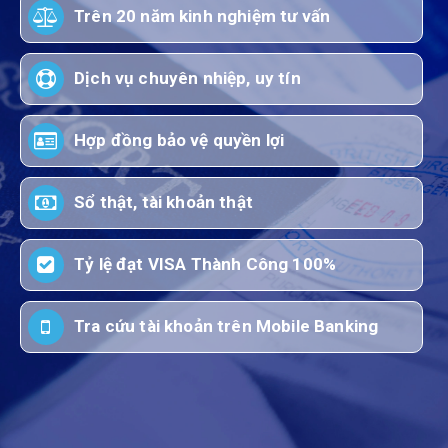
Trên 20 năm kinh nghiệm tư vấn
Dịch vụ chuyên nhiệp, uy tín
Hợp đồng bảo vệ quyền lợi
Sổ thật, tài khoản thật
Tỷ lệ đạt VISA Thành Công 100%
Tra cứu tài khoản trên Mobile Banking