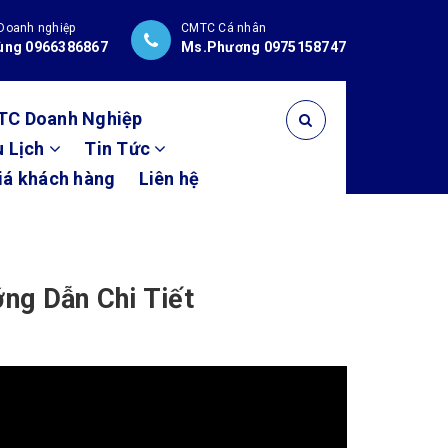
Doanh nghiệp
CMTC Cá nhân
ùng 0966386867
Ms.Phương 0975158747
TC Doanh Nghiệp
u Lịch
Tin Tức
iá khách hàng
Liên hệ
ng Dẫn Chi Tiết