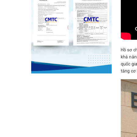
Hồ sơ c
khả năn
quốc gia
tăng cơ 