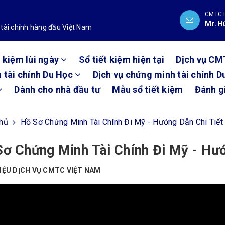
CMTC 
Mr. H
 tài chính hàng đầu Việt Nam
t kiệm lùi ngày
Sổ tiết kiệm hiện tại
Dịch vụ CM
 tài chính Du Học
Dịch vụ chứng minh tài chính D
Dành cho nhà đầu tư
Mẫu sổ tiết kiệm
Đánh g
chủ
Hồ Sơ Chứng Minh Tài Chính Đi Mỹ - Hướng Dẫn Chi Tiết
ơ Chứng Minh Tài Chính Đi Mỹ - Hướ
HIỆU DỊCH VỤ CMTC VIỆT NAM