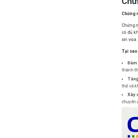
Chứn
Chứng m
Chứng mi
có đủ kh
xin visa.
Tại sao
Đảm 
thành th
Tăng
thể và k
Xây 
chuyến đ