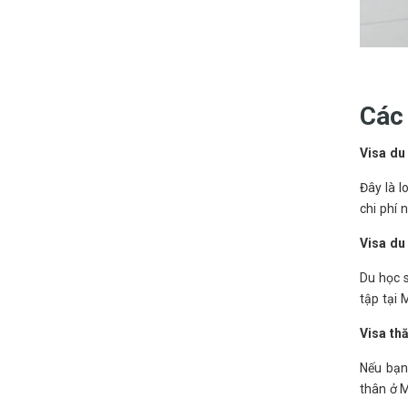
Các 
Visa du 
Đây là l
chi phí 
Visa du
Du học s
tập tại 
Visa th
Nếu bạn
thân ở 