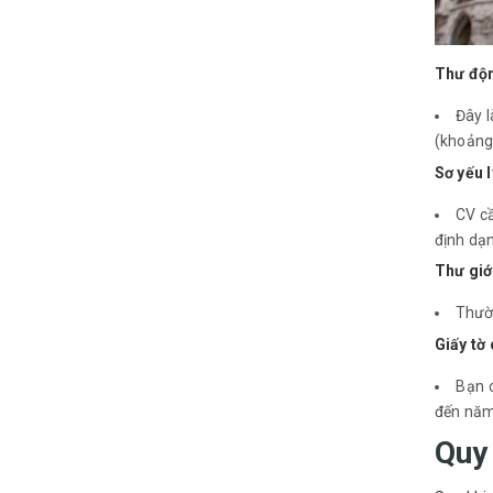
Thư độn
Đây l
(khoảng 
Sơ yếu l
CV cầ
định dạ
Thư giới
Thườn
Giấy tờ
Bạn 
đến năm 
Quy