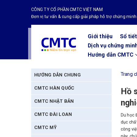
CÔNG TY CỔ PHẦN CMTC VIỆT NAM
Đơn vị tư vấn & cung cấp giải pháp hỗ trợ chứng minh
Giới thiệu
Sổ tiế
Dịch vụ chứng minh
Hướng dẫn CMTC
Trang 
HƯỚNG DẪN CHUNG
CMTC HÀN QUỐC
Hồ s
ngh
CMTC NHẬT BẢN
CMTC ĐÀI LOAN
Du học Đ
dục chất
CMTC MỸ
công việ
này, chú