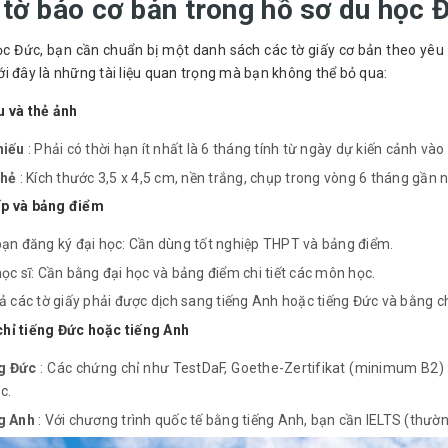
 tờ báo cơ bản trong hồ sơ du học 
ọc Đức, bạn cần chuẩn bị một danh sách các tờ giấy cơ bản theo yêu
i đây là những tài liệu quan trọng mà bạn không thể bỏ qua:
u và thẻ ảnh
hiếu
: Phải có thời hạn ít nhất là 6 tháng tính từ ngày dự kiến ​​cảnh vào
thẻ
: Kích thước 3,5 x 4,5 cm, nền trắng, chụp trong vòng 6 tháng gần
p và bảng điểm
ạn đăng ký đại học: Cần dùng tốt nghiệp THPT và bảng điểm.
ọc sĩ: Cần bằng đại học và bảng điểm chi tiết các môn học.
ả các tờ giấy phải được dịch sang tiếng Anh hoặc tiếng Đức và bằng 
hỉ tiếng Đức hoặc tiếng Anh
g Đức
: Các chứng chỉ như TestDaF, Goethe-Zertifikat (minimum B2)
c.
g Anh
: Với chương trình quốc tế bằng tiếng Anh, bạn cần IELTS (thườ