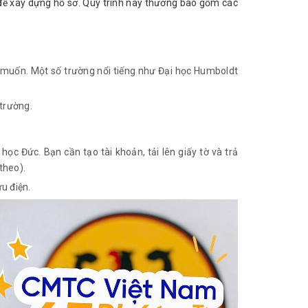
 để xây dựng hồ sơ. Quy trình này thường bao gồm các 
 muốn. Một số trường nổi tiếng như Đại học Humboldt
 trường.
 học Đức. Bạn cần tạo tài khoản, tải lên giấy tờ và trả
theo).
u điện.