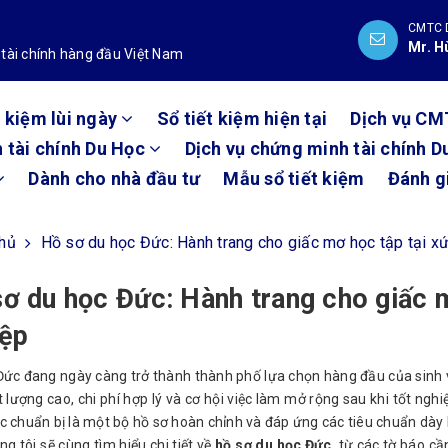
CMTC 
Mr. H
 tài chính hàng đầu Việt Nam
t kiệm lùi ngày
Sổ tiết kiệm hiện tại
Dịch vụ CM
 tài chính Du Học
Dịch vụ chứng minh tài chính D
Dành cho nhà đầu tư
Mẫu sổ tiết kiệm
Đánh g
chủ
Hồ sơ du học Đức: Hành trang cho giấc mơ học tập tại x
ơ du học Đức: Hành trang cho giấc m
iệp
ức đang ngày càng trở thành thành phố lựa chọn hàng đầu của sinh vi
 lượng cao, chi phí hợp lý và cơ hội việc làm mở rộng sau khi tốt nghi
c chuẩn bị là một bộ hồ sơ hoàn chỉnh và đáp ứng các tiêu chuẩn dày 
ng tôi sẽ cùng tìm hiểu chi tiết về
hồ sơ du học Đức
, từ các tờ báo cầ