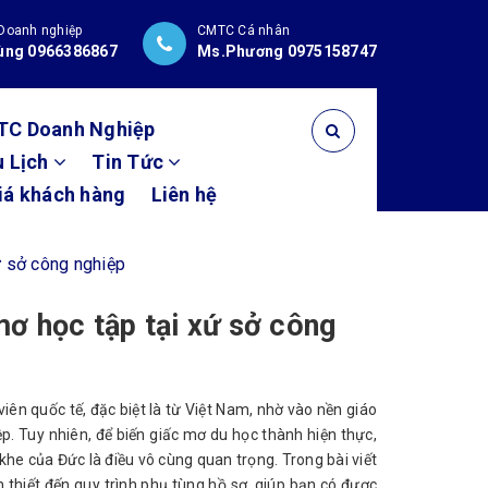
Doanh nghiệp
CMTC Cá nhân
ùng 0966386867
Ms.Phương 0975158747
TC Doanh Nghiệp
u Lịch
Tin Tức
iá khách hàng
Liên hệ
ứ sở công nghiệp
ơ học tập tại xứ sở công
ên quốc tế, đặc biệt là từ Việt Nam, nhờ vào nền giáo
ệp. Tuy nhiên, để biến giấc mơ du học thành hiện thực,
khe của Đức là điều vô cùng quan trọng. Trong bài viết
n thiết đến quy trình phụ tùng hồ sơ, giúp bạn có được