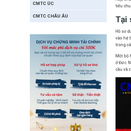
CMTC ÚC
tiêu chu
CMTC CHÂU ÂU
Tại 
Hồ sơ d
vào hệ 
trong cá
Một bộ h
ở Đức. N
cầu và c