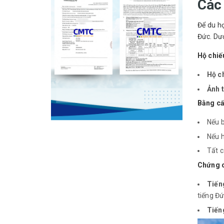
Các
Để du h
Đức. Dướ
Hộ chiế
Hộ c
Ảnh 
Bằng cấ
Nếu b
Nếu h
Tất c
Chứng c
Tiến
tiếng Đứ
Tiến