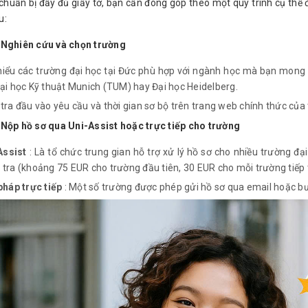
chuẩn bị đầy đủ giấy tờ, bạn cần đóng góp theo một quy trình cụ thể
u:
 Nghiên cứu và chọn trường
hiểu các trường đại học tại Đức phù hợp với ngành học mà bạn mong
Đại học Kỹ thuật Munich (TUM) hay Đại học Heidelberg.
tra đầu vào yêu cầu và thời gian sơ bộ trên trang web chính thức của
 Nộp hồ sơ qua Uni-Assist hoặc trực tiếp cho trường
Assist
: Là tổ chức trung gian hỗ trợ xử lý hồ sơ cho nhiều trường đại
 tra (khoảng 75 EUR cho trường đầu tiên, 30 EUR cho mỗi trường tiếp 
pháp trực tiếp
: Một số trường được phép gửi hồ sơ qua email hoặc bư