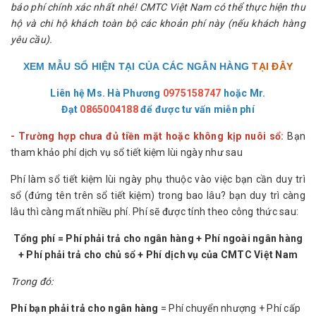
báo phí chính xác nhất nhé! CMTC Việt Nam có thể thực hiện thu
hộ và chi hộ khách toàn bộ các khoản phí này (nếu khách hàng
yêu cầu).
XEM MẪU SỔ HIỆN TẠI CỦA CÁC NGÂN HÀNG
TẠI ĐÂY
Liên hệ Ms. Hà Phương
0975158747
hoặc
Mr.
Đạt
0865004188
để được tư vấn miễn phí
- Trường hợp chưa đủ tiền mặt hoặc không kịp nuôi sổ:
Bạn
tham khảo phí dịch vụ sổ tiết kiệm lùi ngày như sau
Phí làm sổ tiết kiệm lùi ngày phụ thuộc vào việc bạn cần duy trì
sổ (đứng tên trên sổ tiết kiệm) trong bao lâu? bạn duy trì càng
lâu thì càng mất nhiều phí. Phí sẽ được tính theo công thức sau:
Tổng phí = Phí phải trả cho ngân hàng + Phí ngoài ngân hàng
+ Phí phải trả cho chủ sổ + Phí dịch vụ của CMTC Việt Nam
Trong đó:
Phí bạn phải trả cho ngân hàng
= Phí chuyển nhượng + Phí cấp