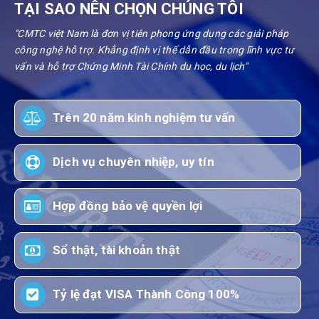
TẠI SAO NÊN CHỌN CHÚNG TÔI
"CMTC việt Nam là đơn vị tiên phong ứng dụng các giải pháp
công nghệ hỗ trợ. Khẳng định vị thế dẫn đầu trong lĩnh vực tư
vấn và hỗ trợ Chứng Minh Tài Chính du học, du lịch"
Trên 20 năm kinh nghiệm tư vấn
Dịch vụ chuyên nhiệp, uy tín
Hợp đồng bảo vệ quyền lợi
Sổ thật, tài khoản thật
Tỷ lệ đạt VISA Thành Công 100%