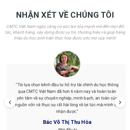
NHẬN XÉT VỀ CHÚNG TÔI
CMTC Việt Nam ngày càng có sức lan tỏa mạnh mẽ đến mọi đối
tác, khách hàng, xây dựng được uy tín, thương hiệu và giúp hàng
triệu du học sinh hiện thực hóa được ước mơ của mình!
"Tôi lựa chọn kênh đầu tư hỗ trợ tài chính du học thông
qua CMTC Việt Nam đã hơn 6 năm nay và hoàn toàn
yên tâm về sự chuyên nghiệp, minh bạch, an toàn của
nguồn vốn và thực sự rất hài lòng về lợi tức mà mình đã
nhận được."
Bác Võ Thị Thu Hòa
Nhà đầu tư