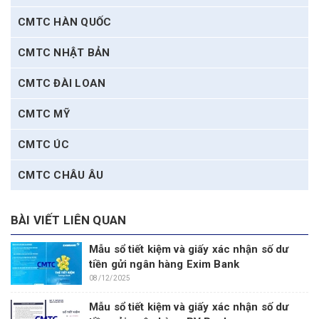
CMTC HÀN QUỐC
CMTC NHẬT BẢN
CMTC ĐÀI LOAN
CMTC MỸ
CMTC ÚC
CMTC CHÂU ÂU
BÀI VIẾT LIÊN QUAN
Mẫu sổ tiết kiệm và giấy xác nhận số dư
tiền gửi ngân hàng Exim Bank
08/12/2025
Mẫu sổ tiết kiệm và giấy xác nhận số dư