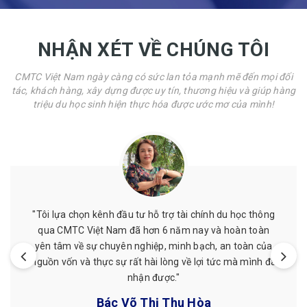
NHẬN XÉT VỀ CHÚNG TÔI
CMTC Việt Nam ngày càng có sức lan tỏa mạnh mẽ đến mọi đối
tác, khách hàng, xây dựng được uy tín, thương hiệu và giúp hàng
triệu du học sinh hiện thực hóa được ước mơ của mình!
"Tôi lựa chọn kênh đầu tư hỗ trợ tài chính du học thông
qua CMTC Việt Nam đã hơn 6 năm nay và hoàn toàn
yên tâm về sự chuyên nghiệp, minh bạch, an toàn của
nguồn vốn và thực sự rất hài lòng về lợi tức mà mình đã
nhận được."
Bác Võ Thị Thu Hòa