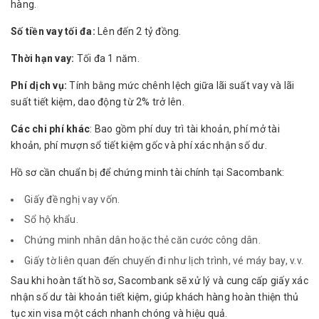
hàng.
Số tiền vay tối đa:
Lên đến 2 tỷ đồng.
Thời hạn vay:
Tối đa 1 năm.
Phí dịch vụ:
Tính bằng mức chênh lệch giữa lãi suất vay và lãi
suất tiết kiệm, dao động từ 2% trở lên.
Các chi phí khác
: Bao gồm phí duy trì tài khoản, phí mở tài
khoản, phí mượn sổ tiết kiệm gốc và phí xác nhận số dư.
Hồ sơ cần chuẩn bị để chứng minh tài chính tại Sacombank:
Giấy đề nghị vay vốn.
Sổ hộ khẩu.
Chứng minh nhân dân hoặc thẻ căn cước công dân.
Giấy tờ liên quan đến chuyến đi như lịch trình, vé máy bay, v.v.
Sau khi hoàn tất hồ sơ, Sacombank sẽ xử lý và cung cấp giấy xác
nhận số dư tài khoản tiết kiệm, giúp khách hàng hoàn thiện thủ
tục xin visa một cách nhanh chóng và hiệu quả.