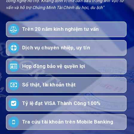
công nghệ hỗ trợ. Khẳng định vị thế dẫn đầu trong lĩnh vực tư
vấn và hỗ trợ Chứng Minh Tài Chính du học, du lịch"
Trên 20 năm kinh nghiệm tư vấn
Dịch vụ chuyên nhiệp, uy tín
Hợp đồng bảo vệ quyền lợi
Sổ thật, tài khoản thật
Tỷ lệ đạt VISA Thành Công 100%
Tra cứu tài khoản trên Mobile Banking