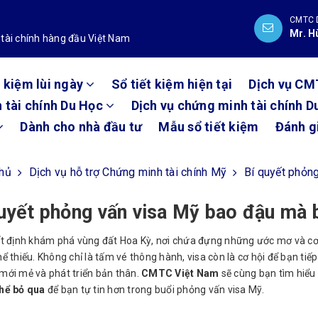
CMTC 
Mr. H
 tài chính hàng đầu Việt Nam
t kiệm lùi ngày
Sổ tiết kiệm hiện tại
Dịch vụ CM
 tài chính Du Học
Dịch vụ chứng minh tài chính D
Dành cho nhà đầu tư
Mẫu sổ tiết kiệm
Đánh g
chủ
Dịch vụ hỗ trợ Chứng minh tài chính Mỹ
Bí quyết phỏn
uyết phỏng vấn visa Mỹ bao đậu mà 
t định khám phá vùng đất Hoa Kỳ, nơi chứa đựng những ước mơ và cơ h
ể thiếu. Không chỉ là tấm vé thông hành, visa còn là cơ hội để bạn tiế
mới mẻ và phát triển bản thân.
CMTC Việt Nam
sẽ cùng bạn tìm hiểu
hể bỏ qua
để bạn tự tin hơn trong buổi phỏng vấn visa Mỹ.