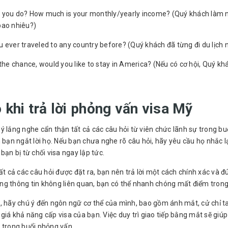
 you do? How much is your monthly/yearly income? (Quý khách làm 
bao nhiêu?)
 ever traveled to any country before? (Quý khách đã từng đi du lịch
 the chance, would you like to stay in America? (Nếu có cơ hội, Quý k
khi trả lời phỏng vấn visa Mỹ
ý lắng nghe cẩn thận tất cả các câu hỏi từ viên chức lãnh sự trong bu
n bạn ngắt lời họ. Nếu bạn chưa nghe rõ câu hỏi, hãy yêu cầu họ nhắc lại 
 bạn bị từ chối visa ngay lập tức.
tất cả các câu hỏi được đặt ra, bạn nên trả lời một cách chính xác và 
ng thông tin không liên quan, bạn có thể nhanh chóng mất điểm trong
, hãy chú ý đến ngôn ngữ cơ thể của mình, bao gồm ánh mắt, cử chỉ tay
giá khả năng cấp visa của bạn. Việc duy trì giao tiếp bằng mắt sẽ giúp
 trong buổi phỏng vấn.