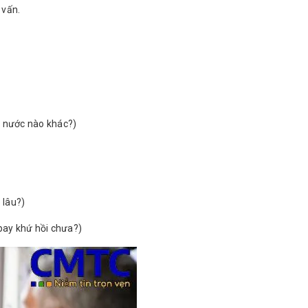
 vấn.
t nước nào khác?)
 lâu?)
 bay khứ hồi chưa?)