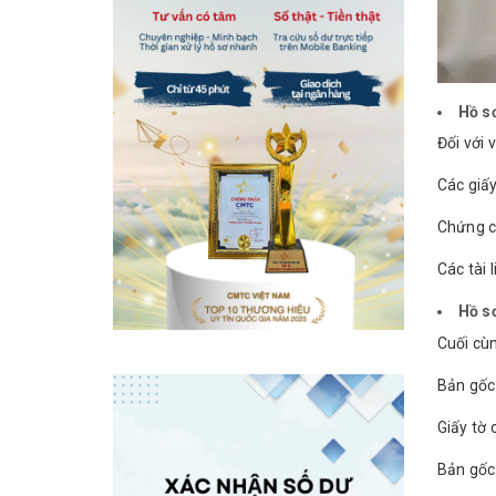
Hồ s
Đối với 
Các giấy
Chứng c
Các tài 
Hồ s
Cuối cùn
Bản gốc 
Giấy tờ 
Bản gốc 