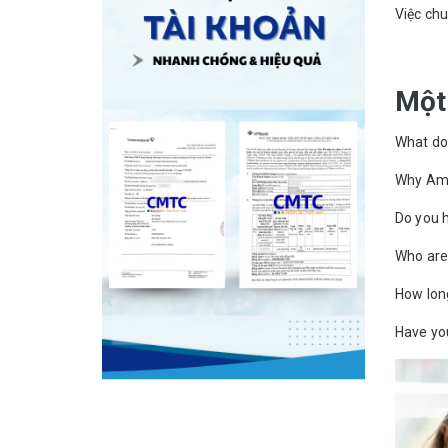
Việc chu
Một
What do
Why Ame
Do you h
Who are 
How long
Have you