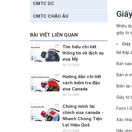
CMTC ÚC
Giấy
CMTC CHÂU ÂU
Nhiều du
giấy tờ 
BÀI VIẾT LIÊN QUAN
Giấy 
Tìm hiểu chi tiết
Để đáp ứ
thông tin về dịch vụ
visa Mỹ
Bản sao
02/12/2024
Bản in 
Hướng dẫn chi tiết
cách kiểm tra đậu
Biên lai
visa Canada
02/12/2024
Giấy tờ 
Chứng minh tài
Form I-
chính visa canada -
Nhanh Chóng Tiện
Xác nhậ
Lợi Hiệu Quả
Hãy nhớ 
29/11/2024