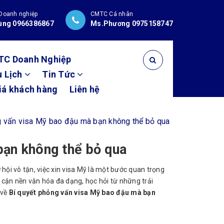
Doanh nghiệp
CMTC Cá nhân
ùng 0966386867
Ms.Phương 0975158747
TC Doanh Nghiệp
u Lịch
Tin Tức
iá khách hàng
Liên hệ
g vấn visa Mỹ bao đậu mà bạn không thể bỏ qua
bạn không thể bỏ qua
ội vô tận, việc xin visa Mỹ là một bước quan trọng
p cận nền văn hóa đa dạng, học hỏi từ những trải
 về
Bí quyết phỏng vấn visa Mỹ bao đậu mà bạn