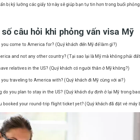
ẩn bị kỹ lưỡng các giấy tờ này sẽ giúp bạn tự tin hơn trong buổi phỏng
 số câu hỏi khi phỏng vấn visa Mỹ
 you come to America for? (Quý khách đến Mỹ để làm gì?)
rica and not any other country? (Tại sao lại là Mỹ mà không phải đấ
ave relatives in the US? (Quý khách có người thân ở Mỹ không?)
you traveling to America with? (Quý khách đi Mỹ cùng với ai?)
 do you plan to stay in the US? (Quý khách dự định ở lại Mỹ trong bao
 booked your round-trip flight ticket yet? (Quý khách đã đặt vé máy