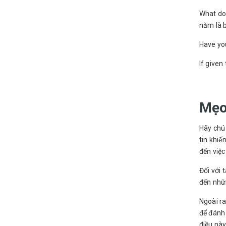
What do
năm là 
Have you
If given
Mẹo 
Hãy chú 
tin khiế
đến việc
Đối với 
đến nhữ
Ngoài ra
để đánh 
điều này