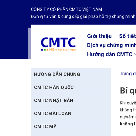
CÔNG TY CỔ PHẦN CMTC VIỆT NAM
Đơn vị tư vấn & cung cấp giải pháp hỗ trợ chứng minh
Giới thiệu
Sổ tiế
Dịch vụ chứng minh
Hướng dẫn CMTC
Trang 
HƯỚNG DẪN CHUNG
CMTC HÀN QUỐC
Bí q
CMTC NHẬT BẢN
Khi quyế
không th
CMTC ĐÀI LOAN
nghiệm 
không t
CMTC MỸ