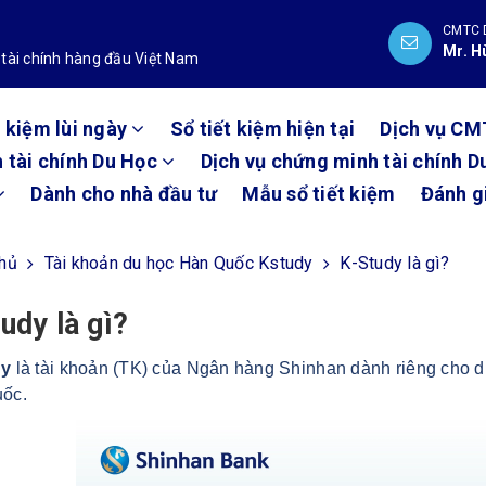
CMTC 
Mr. H
 tài chính hàng đầu Việt Nam
t kiệm lùi ngày
Sổ tiết kiệm hiện tại
Dịch vụ CM
 tài chính Du Học
Dịch vụ chứng minh tài chính D
Dành cho nhà đầu tư
Mẫu sổ tiết kiệm
Đánh g
chủ
Tài khoản du học Hàn Quốc Kstudy
K-Study là gì?
udy là gì?
dy
là tài khoản (TK) của Ngân hàng Shinhan dành riêng cho d
ốc.