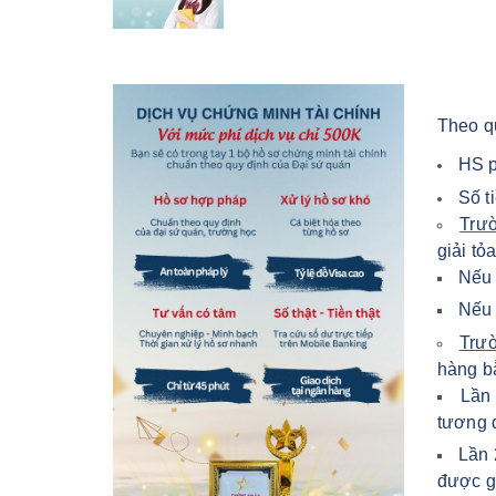
Theo q
HS p
Số t
Trư
giải tỏ
Nếu 
Nếu 
Trư
hàng bằ
Lần 
tương 
Lần 
được gi