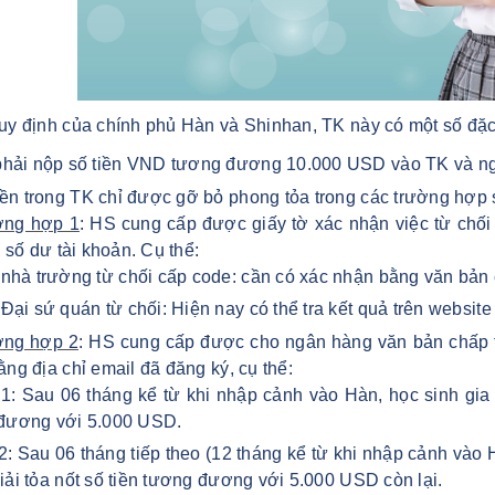
uy định của chính phủ Hàn và Shinhan, TK này có một số đặ
hải nộp số tiền VND tương đương 10.000 USD vào TK và nga
iền trong TK chỉ được gỡ bỏ phong tỏa trong các trường hợp 
ờng hợp 1
: HS cung cấp được giấy tờ xác nhận việc từ chố
a số dư tài khoản. Cụ thể:
nhà trường từ chối cấp code: cần có xác nhận bằng văn bản
Đại sứ quán từ chối: Hiện nay có thể tra kết quả trên websit
ờng hợp 2
: HS cung cấp được cho ngân hàng văn bản chấp t
ng địa chỉ email đã đăng ký, cụ thể:
1: Sau 06 tháng kể từ khi nhập cảnh vào Hàn, học sinh gia 
đương với 5.000 USD.
2: Sau 06 tháng tiếp theo (12 tháng kể từ khi nhập cảnh vào 
ải tỏa nốt số tiền tương đương với 5.000 USD còn lại.