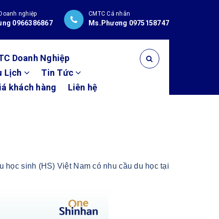
Doanh nghiệp
CMTC Cá nhân
ùng 0966386867
Ms.Phương 0975158747
TC Doanh Nghiệp
u Lịch
Tin Tức
iá khách hàng
Liên hệ
u học sinh (HS) Việt Nam có nhu cầu du học tại