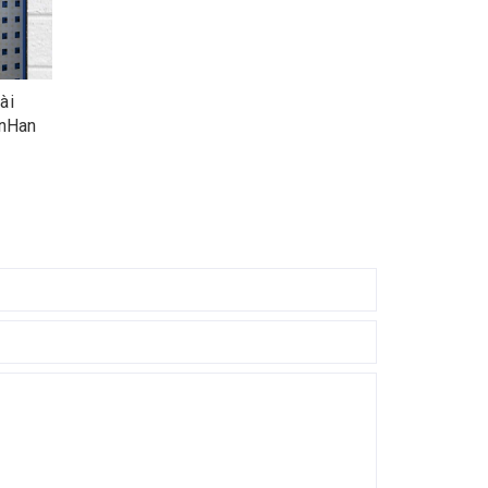
ài
inHan