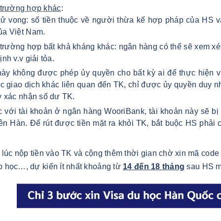
trường hợp khác
:
ử vong: số tiền thuộc về người thừa kế hợp pháp của HS và
ủa Việt Nam.
trường hợp bất khả kháng khác: ngân hàng có thể sẽ xem xét v
ịnh v.v giải tỏa.
ày không được phép ủy quyền cho bất kỳ ai để thực hiện việ
c giao dịch khác liên quan đến TK, chỉ được ủy quyền duy n
y xác nhận số dư TK.
 với tài khoản ở ngân hàng WooriBank, tài khoản này sẽ bị
ên Hàn. Để rút được tiền mặt ra khỏi TK, bắt buộc HS phải
 lúc nộp tiền vào TK và cộng thêm thời gian chờ xin mã code
p học…, dự kiến ít nhất khoảng từ
14 đến 18 tháng
sau HS mớ