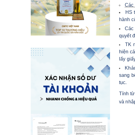
Các 
HS t
hành c
Các 
quyết đ
TK n
hiện cá
lấy giấ
Khác
sang b
tục.
Tính từ
và nhậ