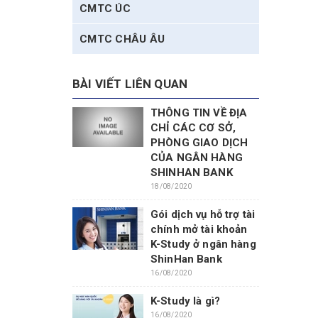
CMTC ÚC
CMTC CHÂU ÂU
BÀI VIẾT LIÊN QUAN
THÔNG TIN VỀ ĐỊA
CHỈ CÁC CƠ SỞ,
PHÒNG GIAO DỊCH
CỦA NGÂN HÀNG
SHINHAN BANK
18/08/2020
Gói dịch vụ hỗ trợ tài
chính mở tài khoản
K-Study ở ngân hàng
ShinHan Bank
16/08/2020
K-Study là gì?
16/08/2020