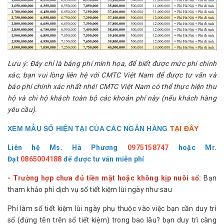
Lưu ý: Đây chỉ là bảng phí minh họa, để biết được mức phí chính
xác, bạn vui lòng liên hệ với CMTC Việt Nam để được tư vấn và
báo phí chính xác nhất nhé! CMTC Việt Nam có thể thực hiện thu
hộ và chi hộ khách toàn bộ các khoản phí này (nếu khách hàng
yêu cầu).
XEM MẪU SỔ HIỆN TẠI CỦA CÁC NGÂN HÀNG
TẠI ĐÂY
Liên hệ Ms. Hà Phương
0975158747
hoặc
Mr.
Đạt
0865004188
để được tư vấn miễn phí
- Trường hợp chưa đủ tiền mặt hoặc không kịp nuôi sổ:
Bạn
tham khảo phí dịch vụ sổ tiết kiệm lùi ngày như sau
Phí làm sổ tiết kiệm lùi ngày phụ thuộc vào việc bạn cần duy trì
sổ (đứng tên trên sổ tiết kiệm) trong bao lâu? bạn duy trì càng