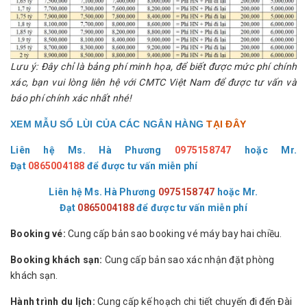
Lưu ý: Đây chỉ là bảng phí minh họa, để biết được mức phí chính
xác, bạn vui lòng liên hệ với CMTC Việt Nam để được tư vấn và
báo phí chính xác nhất nhé!
XEM MẪU SỔ LÙI CỦA CÁC NGÂN HÀNG
TẠI ĐÂY
Liên hệ Ms. Hà Phương
0975158747
hoặc
Mr.
Đạt
0865004188
để được tư vấn miễn phí
Liên hệ Ms. Hà Phương
0975158747
hoặc
Mr.
Đạt
0865004188
để được tư vấn miễn phí
Booking vé:
Cung cấp bản sao booking vé máy bay hai chiều.
Booking khách sạn:
Cung cấp bản sao xác nhận đặt phòng
khách sạn.
Hành trình du lịch:
Cung cấp kế hoạch chi tiết chuyến đi đến Đài