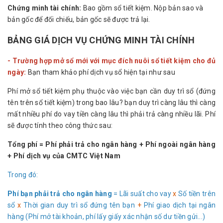
Chứng minh tài chính
:
Bao gồm sổ tiết kiệm. Nộp bản sao và
bản gốc để đối chiếu, bản gốc sẽ được trả lại.
BẢNG GIÁ DỊCH VỤ CHỨNG MINH TÀI CHÍNH
- Trường hợp mở sổ mới với mục đích nuôi sổ tiết kiệm cho đủ
ngày:
Bạn tham khảo phí dịch vụ sổ hiện tại như sau
Phí mở sổ tiết kiệm phụ thuộc vào việc bạn cần duy trì sổ (đứng
tên trên sổ tiết kiệm) trong bao lâu? bạn duy trì càng lâu thì càng
mất nhiều phí do vay tiền càng lâu thì phải trả càng nhiều lãi. Phí
sẽ được tính theo công thức sau:
Tổng phí = Phí phải trả cho ngân hàng + Phí ngoài ngân hàng
+ Phí dịch vụ của CMTC Việt Nam
Trong đó:
Phí bạn phải trả cho ngân hàng
= Lãi suất cho vay
x
Số tiền trên
sổ
x
Thời gian duy trì sổ đứng tên bạn
+
Phí giao dịch tại ngân
hàng (Phí mở tài khoản, phí lấy giấy xác nhận số dư tiền gửi...)