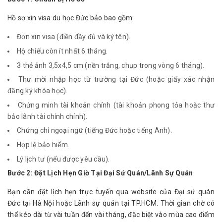
Hồ sơ xin visa du học Đức bảo bao gồm:
Đơn xin visa (điền đầy đủ và ký tên).
Hộ chiếu còn ít nhất 6 tháng.
3 thẻ ảnh 3,5x4,5 cm (nền trắng, chụp trong vòng 6 tháng).
Thư mời nhập học từ trường tại Đức (hoặc giấy xác nhận
đăng ký khóa học).
Chứng minh tài khoản chính (tài khoản phong tỏa hoặc thư
bảo lãnh tài chính chính).
Chứng chỉ ngoại ngữ (tiếng Đức hoặc tiếng Anh).
Hợp lệ bảo hiểm.
Lý lịch tư (nếu được yêu cầu).
Bước 2: Đặt Lịch Hẹn Giờ Tại Đại Sứ Quán/Lãnh Sự Quán
Bạn cần đặt lịch hẹn trực tuyến qua website của Đại sứ quán 
Đức tại Hà Nội hoặc Lãnh sự quán tại TP.HCM. Thời gian chờ có 
thể kéo dài từ vài tuần đến vài tháng, đặc biệt vào mùa cao điểm 