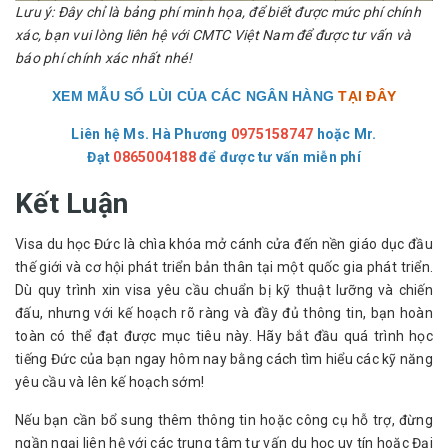
Lưu ý: Đây chỉ là bảng phí minh họa, để biết được mức phí chính
xác, bạn vui lòng liên hệ với CMTC Việt Nam để được tư vấn và
báo phí chính xác nhất nhé!
XEM MẪU SỔ LÙI CỦA CÁC NGÂN HÀNG
TẠI ĐÂY
Liên hệ Ms. Hà Phương
0975158747
hoặc
Mr.
Đạt
0865004188
để được tư vấn miễn phí
Kết Luận
Visa du học Đức là chìa khóa mở cánh cửa đến nền giáo dục đầu 
thế giới và cơ hội phát triển bản thân tại một quốc gia phát triển. 
Dù quy trình xin visa yêu cầu chuẩn bị kỹ thuật lưỡng và chiến 
đấu, nhưng với kế hoạch rõ ràng và đầy đủ thông tin, bạn hoàn 
toàn có thể đạt được mục tiêu này. Hãy bắt đầu quá trình học 
tiếng Đức của bạn ngay hôm nay bằng cách tìm hiểu các kỹ năng 
yêu cầu và lên kế hoạch sớm!
Nếu bạn cần bổ sung thêm thông tin hoặc công cụ hỗ trợ, đừng 
ngần ngại liên hệ với các trung tâm tư vấn du học uy tín hoặc Đại 