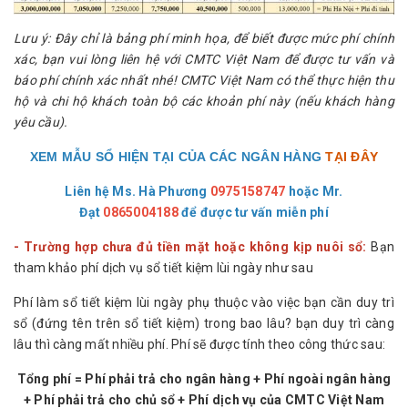
Lưu ý: Đây chỉ là bảng phí minh họa, để biết được mức phí chính
xác, bạn vui lòng liên hệ với CMTC Việt Nam để được tư vấn và
báo phí chính xác nhất nhé! CMTC Việt Nam có thể thực hiện thu
hộ và chi hộ khách toàn bộ các khoản phí này (nếu khách hàng
yêu cầu).
XEM MẪU SỔ HIỆN TẠI CỦA CÁC NGÂN HÀNG
TẠI ĐÂY
Liên hệ Ms. Hà Phương
0975158747
hoặc
Mr.
Đạt
0865004188
để được tư vấn miễn phí
- Trường hợp chưa đủ tiền mặt hoặc không kịp nuôi sổ:
Bạn
tham khảo phí dịch vụ sổ tiết kiệm lùi ngày như sau
Phí làm sổ tiết kiệm lùi ngày phụ thuộc vào việc bạn cần duy trì
sổ (đứng tên trên sổ tiết kiệm) trong bao lâu? bạn duy trì càng
lâu thì càng mất nhiều phí. Phí sẽ được tính theo công thức sau:
Tổng phí = Phí phải trả cho ngân hàng + Phí ngoài ngân hàng
+ Phí phải trả cho chủ sổ + Phí dịch vụ của CMTC Việt Nam