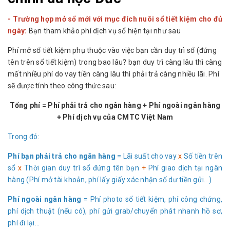
- Trường hợp mở sổ mới với mục đích nuôi sổ tiết kiệm cho đủ
ngày:
Bạn tham khảo phí dịch vụ sổ hiện tại như sau
Phí mở sổ tiết kiệm phụ thuộc vào việc bạn cần duy trì sổ (đứng
tên trên sổ tiết kiệm) trong bao lâu? bạn duy trì càng lâu thì càng
mất nhiều phí do vay tiền càng lâu thì phải trả càng nhiều lãi. Phí
sẽ được tính theo công thức sau:
Tổng phí = Phí phải trả cho ngân hàng + Phí ngoài ngân hàng
+ Phí dịch vụ của CMTC Việt Nam
Trong đó:
Phí bạn phải trả cho ngân hàng
= Lãi suất cho vay
x
Số tiền trên
sổ
x
Thời gian duy trì sổ đứng tên bạn
+
Phí giao dịch tại ngân
hàng (Phí mở tài khoản, phí lấy giấy xác nhận số dư tiền gửi...)
Phí ngoài ngân hàng
= Phí photo sổ tiết kiệm, phí công chứng,
phí dịch thuật (nếu có), phí gửi grab/chuyển phát nhanh hồ sơ,
phí đi lại...