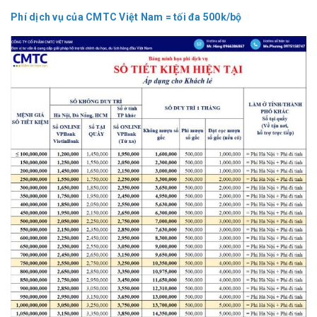
Phí dịch vụ của CMTC Việt Nam = tối đa 500k/bộ