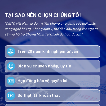
TẠI SAO NÊN CHỌN CHÚNG TÔI
"CMTC việt Nam là đơn vị tiên phong ứng dụng các giải pháp
công nghệ hỗ trợ. Khẳng định vị thế dẫn đầu trong lĩnh vực tư
vấn và hỗ trợ Chứng Minh Tài Chính du học, du lịch"
Trên 20 năm kinh nghiệm tư vấn
Dịch vụ chuyên nhiệp, uy tín
Hợp đồng bảo vệ quyền lợi
Sổ thật, tài khoản thật