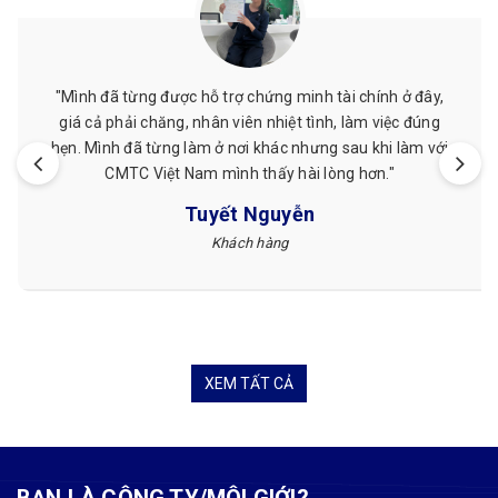
"Tôi đã sử dụng dịch vụ tư vấn chứng minh tài chính
doanh nghiệp của CMTC Việt Nam và rất hài lòng. Tư
vấn rất chi tiết, thực tế, dịch vụ hỗ trợ tại ngân hàng
nhanh gọn. Các bạn làm việc rất chuyên nghiệp. Tôi rất
ưng và thường xuyên giới thiệu với bạn bè của tôi về
dịch vụ này."
Chị Ngọc
Du học sinh Nhật Bản
XEM TẤT CẢ
BẠN LÀ CÔNG TY/MÔI GIỚI?