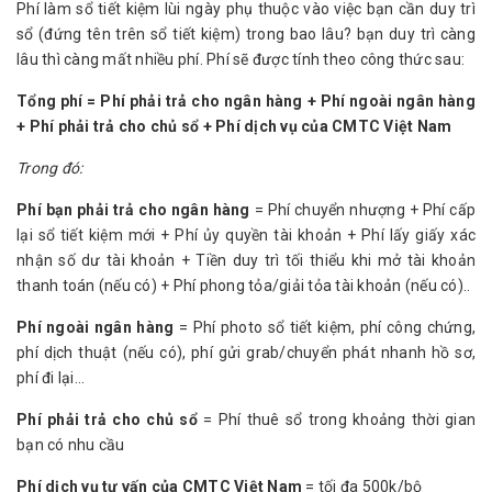
Phí làm sổ tiết kiệm lùi ngày phụ thuộc vào việc bạn cần duy trì
sổ (đứng tên trên sổ tiết kiệm) trong bao lâu? bạn duy trì càng
lâu thì càng mất nhiều phí. Phí sẽ được tính theo công thức sau:
Tổng phí = Phí phải trả cho ngân hàng + Phí ngoài ngân hàng
+ Phí phải trả cho chủ sổ + Phí dịch vụ của CMTC Việt Nam
Trong đó:
Phí bạn phải trả cho ngân hàng
= Phí chuyển nhượng + Phí cấp
lại sổ tiết kiệm mới + Phí ủy quyền tài khoản + Phí lấy giấy xác
nhận số dư tài khoản + Tiền duy trì tối thiểu khi mở tài khoản
thanh toán (nếu có) + Phí phong tỏa/giải tỏa tài khoản (nếu có)..
Phí ngoài ngân hàng
= Phí photo sổ tiết kiệm, phí công chứng,
phí dịch thuật (nếu có), phí gửi grab/chuyển phát nhanh hồ sơ,
phí đi lại...
Phí phải trả cho chủ sổ
= Phí thuê sổ trong khoảng thời gian
bạn có nhu cầu
Phí dịch vụ tư vấn của CMTC Việt Nam
= tối đa 500k/bộ