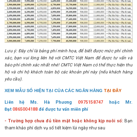
Lưu ý: Đây chỉ là bảng phí minh họa, để biết được mức phí chính
xác, bạn vui lòng liên hệ với CMTC Việt Nam để được tư vấn và
báo phí chính xác nhất nhé! CMTC Việt Nam có thể thực hiện thu
hộ và chi hộ khách toàn bộ các khoản phí này (nếu khách hàng
yêu cầu).
XEM MẪU SỔ HIỆN TẠI CỦA CÁC NGÂN HÀNG
TẠI ĐÂY
Liên hệ Ms. Hà Phương
0975158747
hoặc
Mr.
Đạt
0865004188
để được tư vấn miễn phí
- Trường hợp chưa đủ tiền mặt hoặc không kịp nuôi sổ:
Bạn
tham khảo phí dịch vụ sổ tiết kiệm lùi ngày như sau