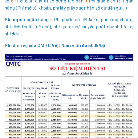
sổ
x
Thời gian duy trì sổ đứng tên bạn
+
Phí giao dịch tại ngân
hàng (Phí mở tài khoản, phí lấy giấy xác nhận số dư tiền gửi...)
Phí ngoài ngân hàng
= Phí photo sổ tiết kiệm, phí công chứng,
phí dịch thuật (nếu có), phí gửi grab/chuyển phát nhanh hồ sơ,
phí đi lại...
Phí dịch vụ của CMTC Việt Nam = tối đa 500k/bộ