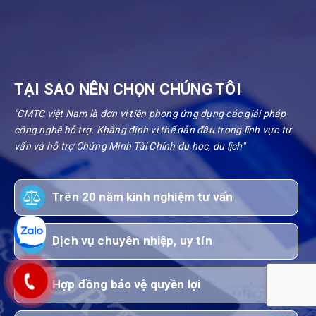
TẠI SAO NÊN CHỌN CHÚNG TÔI
"CMTC việt Nam là đơn vị tiên phong ứng dụng các giải pháp
công nghệ hỗ trợ. Khẳng định vị thế dẫn đầu trong lĩnh vực tư
vấn và hỗ trợ Chứng Minh Tài Chính du học, du lịch"
Trên 20 năm kinh nghiệm tư vấn
Dịch vụ chuyên nhiệp, uy tín
Hợp đồng bảo vệ quyền lợi