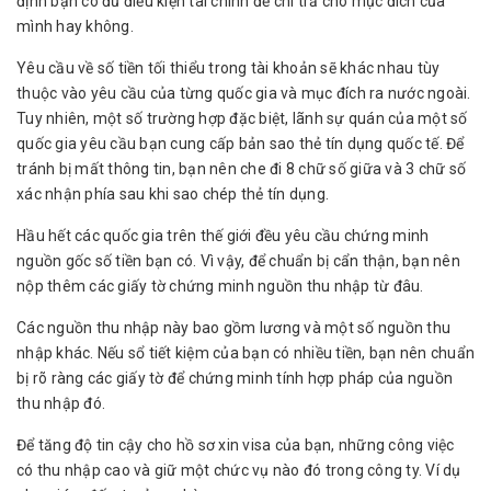
định bạn có đủ điều kiện tài chính để chi trả cho mục đích của
mình hay không.
Yêu cầu về số tiền tối thiểu trong tài khoản sẽ khác nhau tùy
thuộc vào yêu cầu của từng quốc gia và mục đích ra nước ngoài.
Tuy nhiên, một số trường hợp đặc biệt, lãnh sự quán của một số
quốc gia yêu cầu bạn cung cấp bản sao thẻ tín dụng quốc tế. Để
tránh bị mất thông tin, bạn nên che đi 8 chữ số giữa và 3 chữ số
xác nhận phía sau khi sao chép thẻ tín dụng.
Hầu hết các quốc gia trên thế giới đều yêu cầu chứng minh
nguồn gốc số tiền bạn có. Vì vậy, để chuẩn bị cẩn thận, bạn nên
nộp thêm các giấy tờ chứng minh nguồn thu nhập từ đâu.
Các nguồn thu nhập này bao gồm lương và một số nguồn thu
nhập khác. Nếu sổ tiết kiệm của bạn có nhiều tiền, bạn nên chuẩn
bị rõ ràng các giấy tờ để chứng minh tính hợp pháp của nguồn
thu nhập đó.
Để tăng độ tin cậy cho hồ sơ xin visa của bạn, những công việc
có thu nhập cao và giữ một chức vụ nào đó trong công ty. Ví dụ