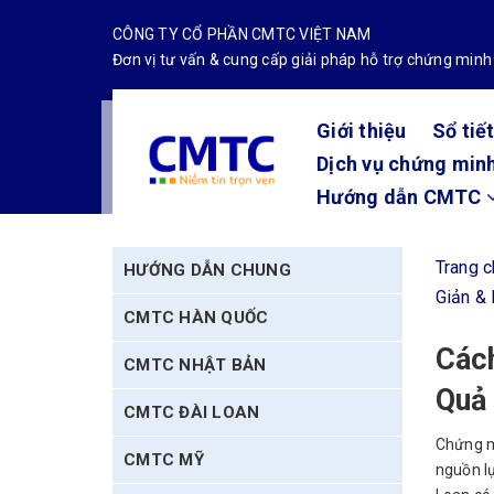
CÔNG TY CỔ PHẦN CMTC VIỆT NAM
Đơn vị tư vấn & cung cấp giải pháp hỗ trợ chứng minh
Giới thiệu
Sổ tiế
Dịch vụ chứng minh
Hướng dẫn CMTC
Trang 
HƯỚNG DẪN CHUNG
Giản &
CMTC HÀN QUỐC
Cách
CMTC NHẬT BẢN
Quả
CMTC ĐÀI LOAN
Chứng m
CMTC MỸ
nguồn lự