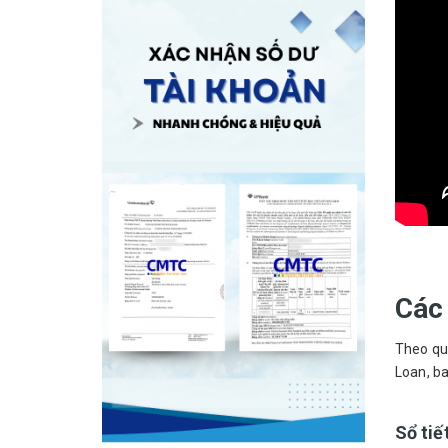
Các
Theo quy
Loan, ba
Sổ tiế