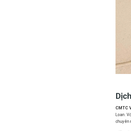
Dịch
CMTC V
Loan. Vớ
chuyên n