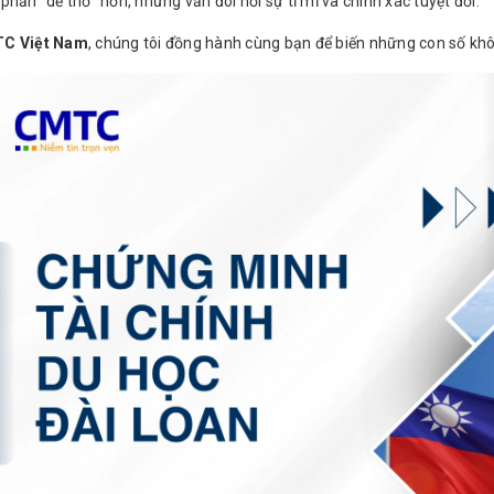
phần "dễ thở" hơn, nhưng vẫn đòi hỏi sự tỉ mỉ và chính xác tuyệt đối.
C Việt Nam
, chúng tôi đồng hành cùng bạn để biến những con số kh