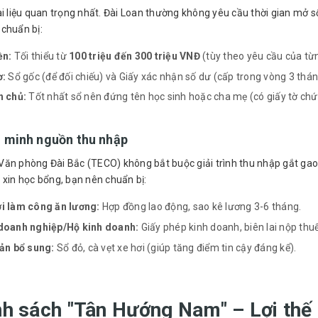
ài liệu quan trọng nhất. Đài Loan thường không yêu cầu thời gian mở
chuẩn bị:
ền:
Tối thiểu từ
100 triệu đến 300 triệu VNĐ
(tùy theo yêu cầu của từ
ơ:
Sổ gốc (để đối chiếu) và Giấy xác nhận số dư (cấp trong vòng 3 thán
h chủ:
Tốt nhất sổ nên đứng tên học sinh hoặc cha mẹ (có giấy tờ chứ
 minh nguồn thu nhập
Văn phòng Đài Bắc (TECO) không bắt buộc giải trình thu nhập gắt ga
 xin học bổng, bạn nên chuẩn bị:
i làm công ăn lương:
Hợp đồng lao động, sao kê lương 3-6 tháng.
doanh nghiệp/Hộ kinh doanh:
Giấy phép kinh doanh, biên lai nộp thuế
sản bổ sung:
Sổ đỏ, cà vẹt xe hơi (giúp tăng điểm tin cậy đáng kể).
nh sách "Tân Hướng Nam" – Lợi thế 