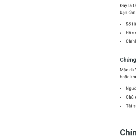
Đây là t
bạn cần 
Số ti
Hồ s
Chín
Chứng
Mặc dù 
hoặc khi
Ngườ
Chủ 
Tài 
Chí