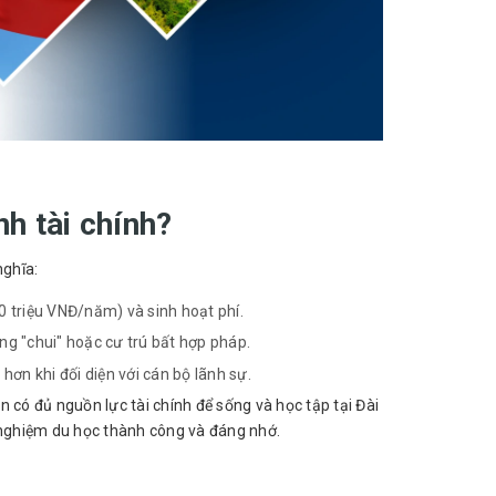
h tài chính?
nghĩa:
0 triệu VNĐ/năm) và sinh hoạt phí.
g "chui" hoặc cư trú bất hợp pháp.
 hơn khi đối diện với cán bộ lãnh sự.
 có đủ nguồn lực tài chính để sống và học tập tại Đài
i nghiệm du học thành công và đáng nhớ.