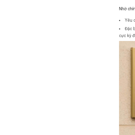
Nhờ chín
Yêu c
Đặc b
cực kỳ đ