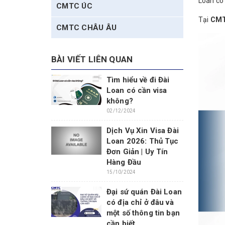
Loan có 
CMTC ÚC
Tại
CMT
CMTC CHÂU ÂU
BÀI VIẾT LIÊN QUAN
Tìm hiểu về đi Đài
Loan có cần visa
không?
02/12/2024
Dịch Vụ Xin Visa Đài
Loan 2026: Thủ Tục
Đơn Giản | Uy Tín
Hàng Đầu
15/10/2024
Đại sứ quán Đài Loan
có địa chỉ ở đâu và
một số thông tin bạn
cần biết