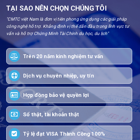
TẠI SAO NÊN CHỌN CHÚNG TÔI
"CMTC việt Nam là đơn vị tiên phong ứng dụng các giải pháp
công nghệ hỗ trợ. Khẳng định vị thế dẫn đầu trong lĩnh vực tư
vấn và hỗ trợ Chứng Minh Tài Chính du học, du lịch"
Trên 20 năm kinh nghiệm tư vấn
Dịch vụ chuyên nhiệp, uy tín
Hợp đồng bảo vệ quyền lợi
Sổ thật, tài khoản thật
Tỷ lệ đạt VISA Thành Công 100%