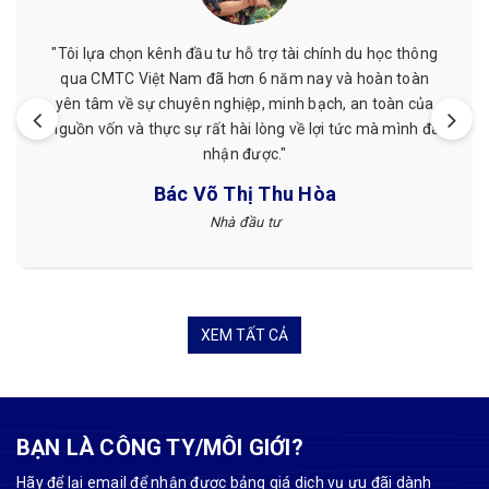
c thông
"Mình đã từng được hỗ trợ chứng minh tài chính ở
 toàn
giá cả phải chăng, nhân viên nhiệt tình, làm việc
àn của
hẹn. Mình đã từng làm ở nơi khác nhưng sau khi là
mình đã
CMTC Việt Nam mình thấy hài lòng hơn."
Tuyết Nguyễn
Khách hàng
XEM TẤT CẢ
BẠN LÀ CÔNG TY/MÔI GIỚI?
Hãy để lại email để nhận được bảng giá dịch vụ ưu đãi dành