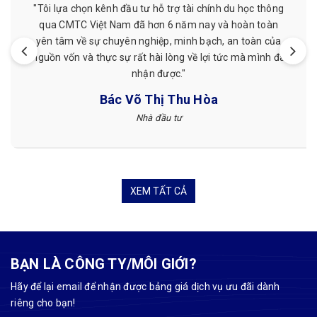
 chính du học thông
"Mình đã từng được hỗ trợ chứng minh
nay và hoàn toàn
giá cả phải chăng, nhân viên nhiệt tì
bạch, an toàn của
hẹn. Mình đã từng làm ở nơi khác nhưn
 lợi tức mà mình đã
CMTC Việt Nam mình thấy hài 
Tuyết Nguyễn
Hòa
Khách hàng
XEM TẤT CẢ
BẠN LÀ CÔNG TY/MÔI GIỚI?
Hãy để lại email để nhận được bảng giá dịch vụ ưu đãi dành
riêng cho bạn!