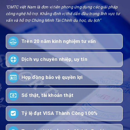
"CMTC việt Nam là đơn vị tiên phong ứng dụng các giải pháp
công nghệ hỗ trợ. Khẳng định vị thế dẫn đầu trong lĩnh vực tư
vấn và hỗ trợ Chứng Minh Tài Chính du học, du lịch"
Trên 20 năm kinh nghiệm tư vấn
Dịch vụ chuyên nhiệp, uy tín
Hợp đồng bảo vệ quyền lợi
Sổ thật, tài khoản thật
Tỷ lệ đạt VISA Thành Công 100%