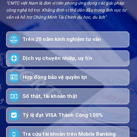
"CMTC việt Nam là đơn vị tiên phong ứng dụng các giải pháp
công nghệ hỗ trợ. Khẳng định vị thế dẫn đầu trong lĩnh vực tư
vấn và hỗ trợ Chứng Minh Tài Chính du học, du lịch"
Trên 20 năm kinh nghiệm tư vấn
Dịch vụ chuyên nhiệp, uy tín
Hợp đồng bảo vệ quyền lợi
Sổ thật, tài khoản thật
Tỷ lệ đạt VISA Thành Công 100%
Tra cứu tài khoản trên Mobile Banking