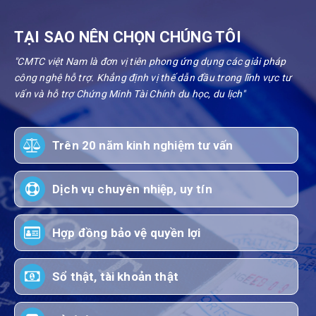
TẠI SAO NÊN CHỌN CHÚNG TÔI
"CMTC việt Nam là đơn vị tiên phong ứng dụng các giải pháp
công nghệ hỗ trợ. Khẳng định vị thế dẫn đầu trong lĩnh vực tư
vấn và hỗ trợ Chứng Minh Tài Chính du học, du lịch"
Trên 20 năm kinh nghiệm tư vấn
Dịch vụ chuyên nhiệp, uy tín
Hợp đồng bảo vệ quyền lợi
Sổ thật, tài khoản thật