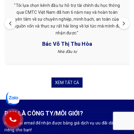
"Mình đã từng được hỗ trợ chứng minh tài chính ở đây,
giá cả phải chăng, nhân viên nhiệt tình, làm việc đúng
hẹn. Mình đã từng làm ở nơi khác nhưng sau khi làm với
CMTC Việt Nam mình thấy hài lòng hơn."
Tuyết Nguyễn
Khách hàng
XEM TẤT CẢ
BẠN LÀ CÔNG TY/MÔI GIỚI?
Hãy để lại email để nhận được bảng giá dịch vụ ưu đãi dành
riêng cho bạn!