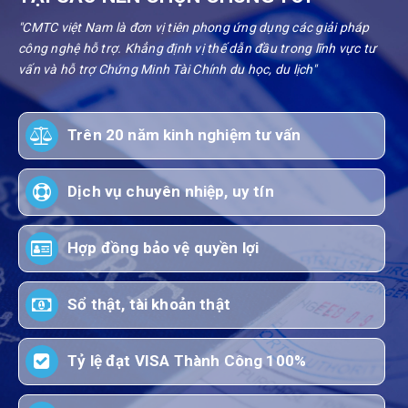
"CMTC việt Nam là đơn vị tiên phong ứng dụng các giải pháp
công nghệ hỗ trợ. Khẳng định vị thế dẫn đầu trong lĩnh vực tư
vấn và hỗ trợ Chứng Minh Tài Chính du học, du lịch"
Trên 20 năm kinh nghiệm tư vấn
Dịch vụ chuyên nhiệp, uy tín
Hợp đồng bảo vệ quyền lợi
Sổ thật, tài khoản thật
Tỷ lệ đạt VISA Thành Công 100%