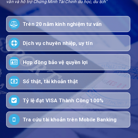
vấn và hỗ trợ Chứng Minh Tài Chính du học, du lịch"
Trên 20 năm kinh nghiệm tư vấn
Dịch vụ chuyên nhiệp, uy tín
Hợp đồng bảo vệ quyền lợi
Sổ thật, tài khoản thật
Tỷ lệ đạt VISA Thành Công 100%
Tra cứu tài khoản trên Mobile Banking