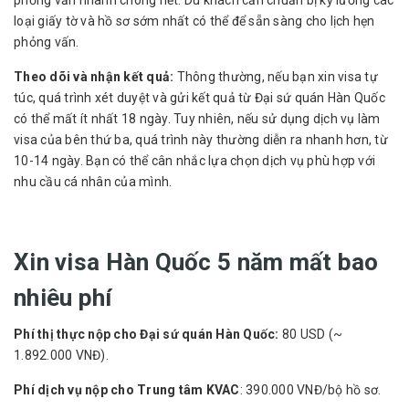
phỏng vấn nhanh chóng hết. Du khách cần chuẩn bị kỹ lưỡng các
loại giấy tờ và hồ sơ sớm nhất có thể để sẵn sàng cho lịch hẹn
phỏng vấn.
Theo dõi và nhận kết quả:
Thông thường, nếu bạn xin visa tự
túc, quá trình xét duyệt và gửi kết quả từ Đại sứ quán Hàn Quốc
có thể mất ít nhất 18 ngày. Tuy nhiên, nếu sử dụng dịch vụ làm
visa của bên thứ ba, quá trình này thường diễn ra nhanh hơn, từ
10-14 ngày. Bạn có thể cân nhắc lựa chọn dịch vụ phù hợp với
nhu cầu cá nhân của mình.
Xin visa Hàn Quốc 5 năm mất bao
nhiêu phí
Phí thị thực nộp cho Đại sứ quán Hàn Quốc:
80 USD (~
1.892.000 VNĐ).
Phí dịch vụ nộp cho Trung tâm KVAC
: 390.000 VNĐ/bộ hồ sơ.