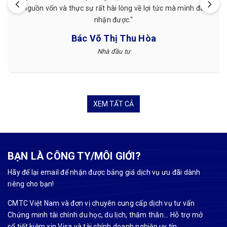
về lợi tức mà mình đã
CMTC Việt Nam mình thấy hà
Tuyết Nguyễ
u Hòa
Khách hàng
XEM TẤT CẢ
BẠN LÀ CÔNG TY/MÔI GIỚI?
Hãy để lại email để nhận được bảng giá dịch vụ ưu đãi dành
riêng cho bạn!
CMTC Việt Nam và đơn vị chuyên cung cấp dịch vụ tư vấn
Chứng minh tài chính du học, du lịch, thăm thân... Hỗ trợ mở
sổ tiết kiệm xin Visa và tài chính doanh nghiệp uy tín,