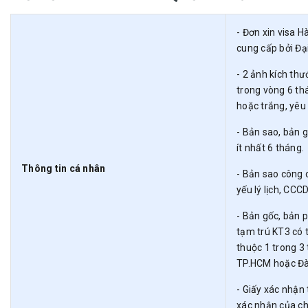
- Đơn xin visa 
cung cấp bởi Đạ
- 2 ảnh kích th
trong vòng 6 thá
hoặc trắng, yêu
- Bản sao, bản g
ít nhất 6 tháng.
Thông tin cá nhân
- Bản sao công 
yếu lý lịch, CCC
- Bản gốc, bản 
tạm trú KT3 có 
thuộc 1 trong 3
TP.HCM hoặc Đà
- Giấy xác nhận
xác nhận của ch