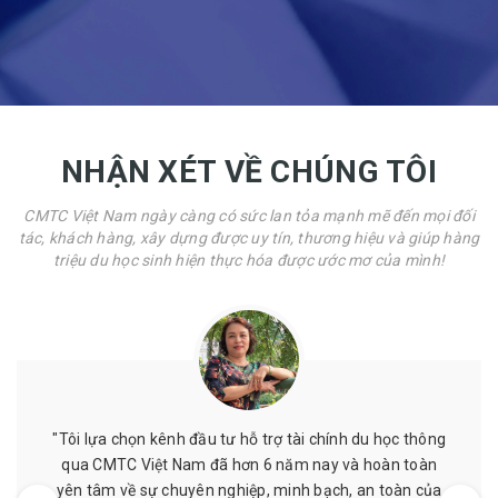
NHẬN XÉT VỀ CHÚNG TÔI
CMTC Việt Nam ngày càng có sức lan tỏa mạnh mẽ đến mọi đối
tác, khách hàng, xây dựng được uy tín, thương hiệu và giúp hàng
triệu du học sinh hiện thực hóa được ước mơ của mình!
ài chính du học thông
"Mình đã từng được hỗ trợ chứng mi
m nay và hoàn toàn
giá cả phải chăng, nhân viên nhiệt 
nh bạch, an toàn của
hẹn. Mình đã từng làm ở nơi khác nh